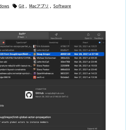
ndows
Git
,
Macアプリ
,
Software
