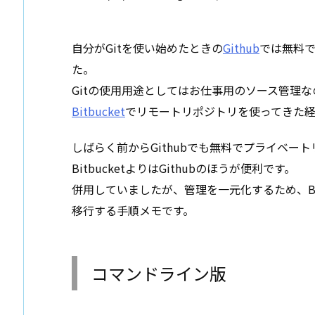
自分がGitを使い始めたときの
Github
では無料で
た。
Gitの使用用途としてはお仕事用のソース管理
Bitbucket
でリモートリポジトリを使ってきた経
しばらく前からGithubでも無料でプライベー
BitbucketよりはGithubのほうが便利です。
併用していましたが、管理を一元化するため、Bitb
移行する手順メモです。
コマンドライン版