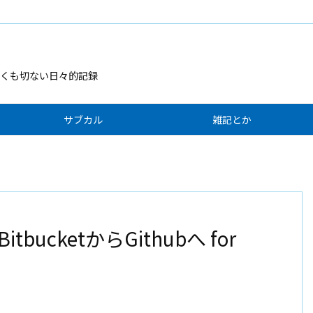
くも切ない日々的記録
サブカル
雑記とか
bucketからGithubへ for