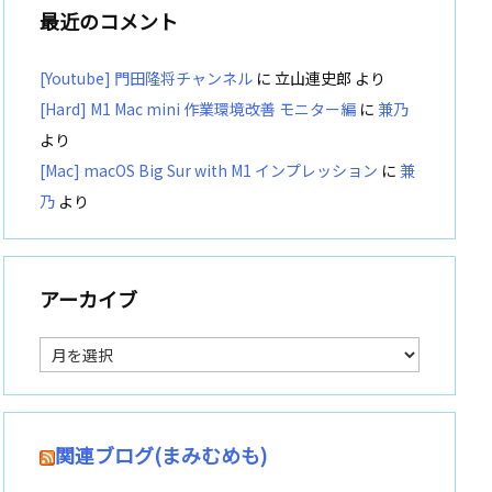
最近のコメント
[Youtube] 門田隆将チャンネル
に
立山連史郎
より
[Hard] M1 Mac mini 作業環境改善 モニター編
に
兼乃
より
[Mac] macOS Big Sur with M1 インプレッション
に
兼
乃
より
アーカイブ
ア
ー
カ
イ
ブ
関連ブログ(まみむめも)