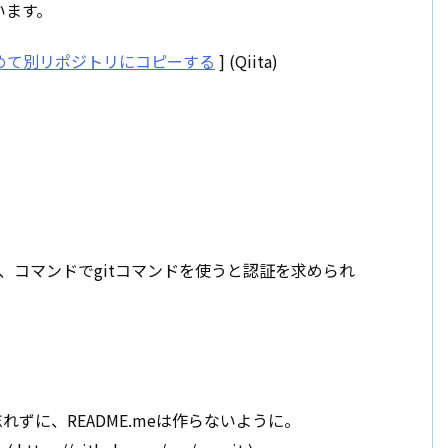
います。
含めて別リポジトリにコピーする
] (Qiita)
、コマンドでgitコマンドを使うと認証を求められ
忘れずに、README.meは作らないように。