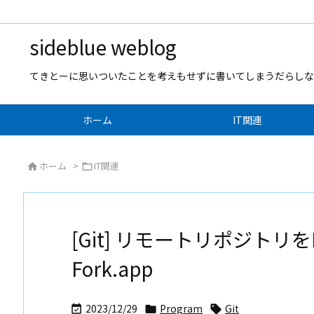
sideblue weblog
てきとーに思いついたことを考えもせずに書いてしまうだらしな
ホーム
IT関連
ホーム
>
IT関連


[Git] リモートリポジトリをBit
Fork.app
2023/12/29
Program
Git


