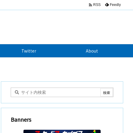

Feedly
RSS
Twitter
About
Banners