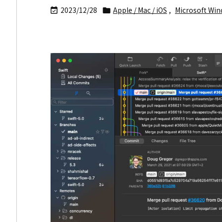
2023/12/28
Apple / Mac / iOS
,
Microsoft Wi

