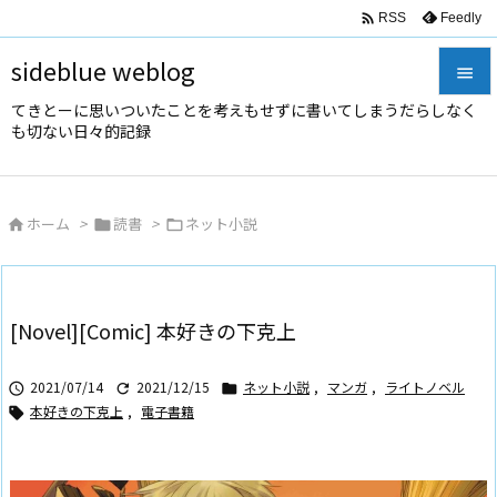

Feedly
RSS
sideblue weblog

てきとーに思いついたことを考えもせずに書いてしまうだらしなく

も切ない日々的記録
メニュ

サイド
ホーム
>
読書
>
ネット小説




前へ

次へ
[Novel][Comic] 本好きの下克上

検索
2021/07/14
2021/12/15
ネット小説
,
マンガ
,
ライトノベル



本好きの下克上
,
電子書籍
