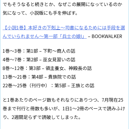
でもそうなると続きとか、なぜこの展開になっているのか
気になって、小説版にも手を伸ばす。
【小説1巻】本好きの下剋上～司書になるためには手段を選
んでいられません～第一部「兵士の娘I」
– BOOKWALKER
1巻〜3巻：第1部 – 下町〜商人の話
4巻〜7巻：第2部 – 巫女見習いの話
8巻〜12巻：第3部 – 領主養女、神殿長の話
13巻〜21巻：第4部 – 貴族院での話
22巻〜25巻（刊行中）：第5部 – 王族との話
と1巻あたりのページ数もそれなりにありつつ、7月現在25
巻まで刊行と冊数も多いが、1日1〜2冊のペースで読みふけ
り、2週間足らずで読破してしまった。