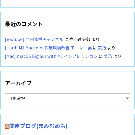
最近のコメント
[Youtube] 門田隆将チャンネル
に
立山連史郎
より
[Hard] M1 Mac mini 作業環境改善 モニター編
に
兼乃
より
[Mac] macOS Big Sur with M1 インプレッション
に
兼乃
より
アーカイブ
ア
ー
カ
イ
ブ
関連ブログ(まみむめも)