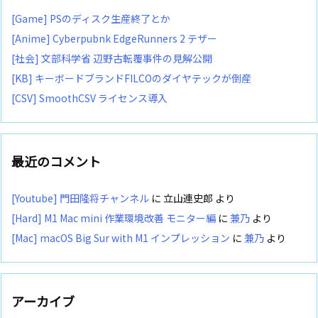
[Game] PSのディスク生産終了とか
[Anime] Cyberpubnk EdgeRunners 2 テザー
[社会] 文部科学省 辺野古転覆事件の見解公開
[KB] キーボードブランドFILCOのダイヤテックが倒産
[CSV] SmoothCSV ライセンス導入
最近のコメント
[Youtube] 門田隆将チャンネル
に
立山連史郎
より
[Hard] M1 Mac mini 作業環境改善 モニター編
に
兼乃
より
[Mac] macOS Big Sur with M1 インプレッション
に
兼乃
より
アーカイブ