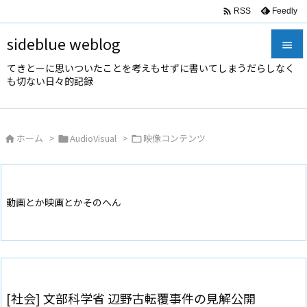

Feedly
RSS
sideblue weblog

てきとーに思いついたことを考えもせずに書いてしまうだらしなく

も切ない日々的記録
メニュ

サイド
ホーム
>
AudioVisual
>
映像コンテンツ




前へ

次へ
動画とか映画とかそのへん

検索
[社会] 文部科学省 辺野古転覆事件の見解公開