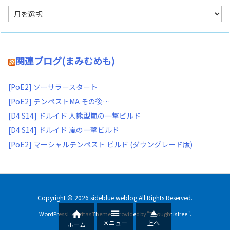
ア
ー
カ
イ
ブ
関連ブログ(まみむめも)
[PoE2] ソーサラースタート
[PoE2] テンペストMA その後…
[D4 S14] ドルイド 人熊型嵐の一撃ビルド
[D4 S14] ドルイド 嵐の一撃ビルド
[PoE2] マーシャルテンペスト ビルド (ダウングレード版)
Copyright ©
2026
sideblue weblog
All Rights Reserved.



WordPress Luxeritas Theme is provided by "
Thought is free
".
メニュー
上へ
ホーム