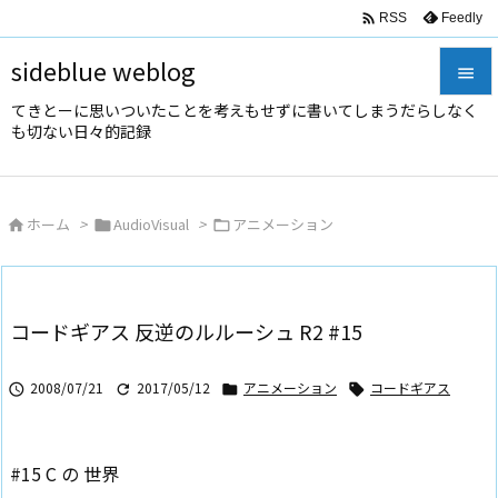

Feedly
RSS
sideblue weblog

てきとーに思いついたことを考えもせずに書いてしまうだらしなく

も切ない日々的記録
メニュ

サイド
ホーム
>
AudioVisual
>
アニメーション




前へ

次へ
コードギアス 反逆のルルーシュ R2 #15

検索
2008/07/21
2017/05/12
アニメーション
コードギアス




#15 C の 世界