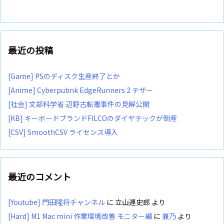
最近の投稿
[Game] PSのディスク生産終了とか
[Anime] Cyberpubnk EdgeRunners 2 テザー
[社会] 文部科学省 辺野古転覆事件の見解公開
[KB] キーボードブランドFILCOのダイヤテックが倒産
[CSV] SmoothCSV ライセンス導入
最近のコメント
[Youtube] 門田隆将チャンネル
に
立山連史郎
より
[Hard] M1 Mac mini 作業環境改善 モニター編
に
兼乃
より