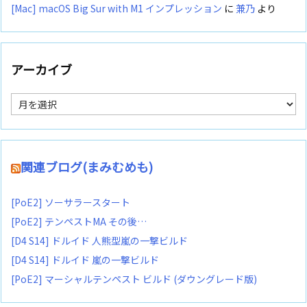
[Mac] macOS Big Sur with M1 インプレッション
に
兼乃
より
アーカイブ
ア
ー
カ
イ
ブ
関連ブログ(まみむめも)
[PoE2] ソーサラースタート
[PoE2] テンペストMA その後…
[D4 S14] ドルイド 人熊型嵐の一撃ビルド
[D4 S14] ドルイド 嵐の一撃ビルド
[PoE2] マーシャルテンペスト ビルド (ダウングレード版)