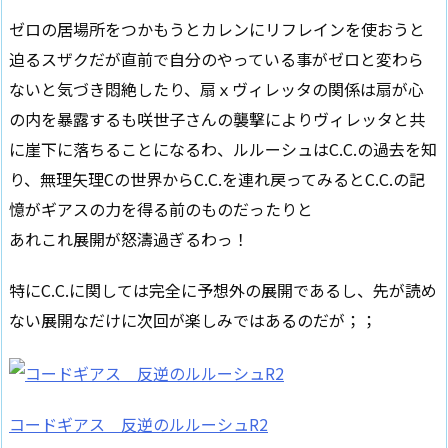
ゼロの居場所をつかもうとカレンにリフレインを使おうと
迫るスザクだが直前で自分のやっている事がゼロと変わら
ないと気づき悶絶したり、扇ｘヴィレッタの関係は扇が心
の内を暴露するも咲世子さんの襲撃によりヴィレッタと共
に崖下に落ちることになるわ、ルルーシュはC.C.の過去を知
り、無理矢理Cの世界からC.C.を連れ戻ってみるとC.C.の記
憶がギアスの力を得る前のものだったりと
あれこれ展開が怒濤過ぎるわっ！
特にC.C.に関しては完全に予想外の展開であるし、先が読め
ない展開なだけに次回が楽しみではあるのだが；；
コードギアス 反逆のルルーシュR2