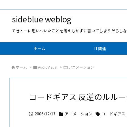
sideblue weblog
てきとーに思いついたことを考えもせずに書いてしまうだらしな
ホーム
IT関連
ホーム
>
AudioVisual
>
アニメーション



コードギアス 反逆のルルーシュ
2006/12/17
アニメーション
コードギアス


