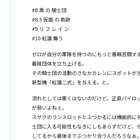
#8 黒 の 騎士団
#8.5 仮面 の 軌跡
#9 リ フ レ イ ン
#10 紅蓮 舞う
ゼロが自分の軍隊を持つのにもっと悪戦苦闘す
義賊団体を立ち上げる。
その騎士団の活動のさなかカレンにスポットが
新型機「紅蓮二式」を与える。と。
流れとしては悪くはないのだけど、正直パイロ
が弱いよねぇ。
スザクのランスロットとぶつかるには機能的に
士団に入る可能性もなきにしもあらずだけど、
してるから最後までぶつかり合うんだろうなぁ