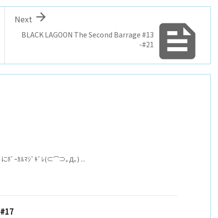

Next

BLACK LAGOON The Second Barrage #13
-#21
ﾙﾏｼﾞｷﾞﾚ(⊂⌒⊃｡Д｡) ...
#17