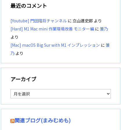
最近のコメント
[Youtube] 門田隆将チャンネル
に
立山連史郎
より
[Hard] M1 Mac mini 作業環境改善 モニター編
に
兼乃
より
[Mac] macOS Big Sur with M1 インプレッション
に
兼
乃
より
アーカイブ
ア
ー
カ
イ
ブ
関連ブログ(まみむめも)