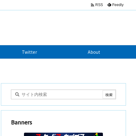

Feedly
RSS
Twitter
About
Banners