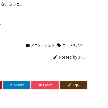
うな。きっと。
アニメーション
コードギアス


Posted by
兼乃

LinkedIn
Pocket
Copy