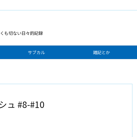
くも切ない日々的記録
サブカル
雑記とか
 #8-#10