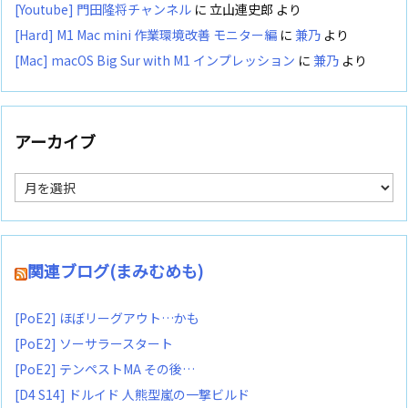
[Youtube] 門田隆将チャンネル
に
立山連史郎
より
[Hard] M1 Mac mini 作業環境改善 モニター編
に
兼乃
より
[Mac] macOS Big Sur with M1 インプレッション
に
兼乃
より
アーカイブ
ア
ー
カ
イ
ブ
関連ブログ(まみむめも)
[PoE2] ほぼリーグアウト…かも
[PoE2] ソーサラースタート
[PoE2] テンペストMA その後…
[D4 S14] ドルイド 人熊型嵐の一撃ビルド