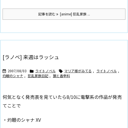
記事を読む
[anime] 狂乱家族 ...
[ラノベ] 来週はラッシュ
2007/08/03
ライトノベル
マリア様がみてる
,
ライトノベル
,



灼眼のシャナ
,
狂乱家族日記
,
狼と香辛料
何気となく発売表を見ていたら8/10に電撃系の作品が発売
てことで
・灼眼のシャナ XV