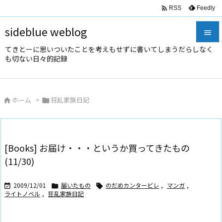

Feedly
RSS
sideblue weblog

てきとーに思いついたことを考えもせずに書いてしまうだらしなく

も切ない日々的記録
メニュ

サイド
ホーム
>
狂乱家族日記



前へ

次へ
[Books] お届け・・・というか買ってきたもの

(11/30)
検索
2009/12/01
届いたもの
のだめカンタービレ
,
マンガ
,



ライトノベル
,
狂乱家族日記