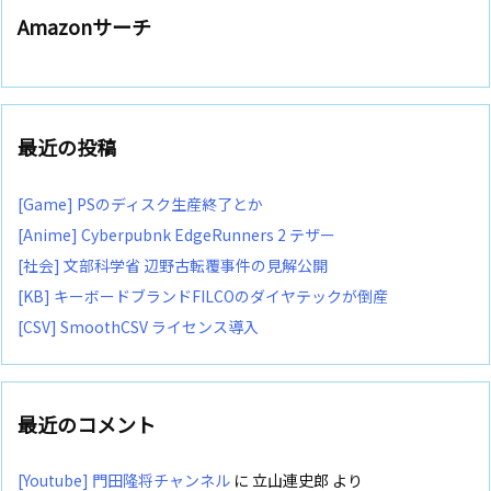
Amazonサーチ
最近の投稿
[Game] PSのディスク生産終了とか
[Anime] Cyberpubnk EdgeRunners 2 テザー
[社会] 文部科学省 辺野古転覆事件の見解公開
[KB] キーボードブランドFILCOのダイヤテックが倒産
[CSV] SmoothCSV ライセンス導入
最近のコメント
[Youtube] 門田隆将チャンネル
に
立山連史郎
より