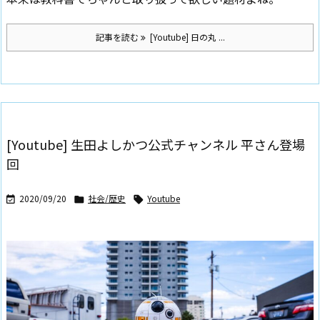
記事を読む
[Youtube] 日の丸 ...
[Youtube] 生田よしかつ公式チャンネル 平さん登場
回
2020/09/20
社会/歴史
Youtube


