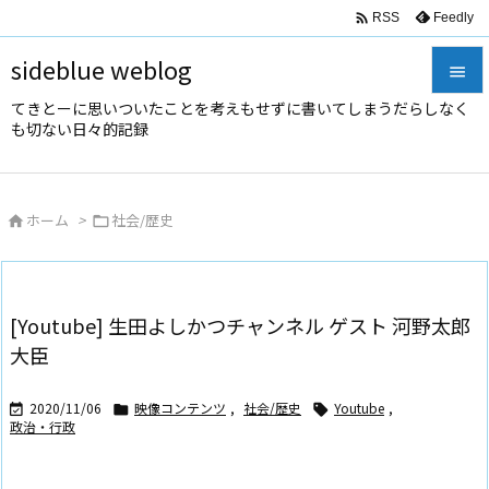

Feedly
RSS
sideblue weblog

てきとーに思いついたことを考えもせずに書いてしまうだらしなく

も切ない日々的記録
メニュ

サイド
ホーム
>
社会/歴史



前へ

次へ
[Youtube] 生田よしかつチャンネル ゲスト 河野太郎

大臣
検索
2020/11/06
映像コンテンツ
,
社会/歴史
Youtube
,



政治・行政