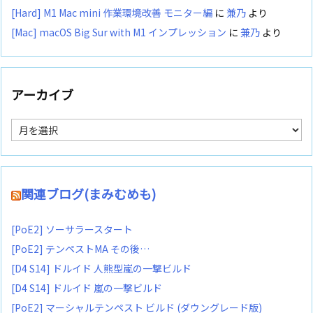
[Hard] M1 Mac mini 作業環境改善 モニター編
に
兼乃
より
[Mac] macOS Big Sur with M1 インプレッション
に
兼乃
より
アーカイブ
ア
ー
カ
イ
ブ
関連ブログ(まみむめも)
[PoE2] ソーサラースタート
[PoE2] テンペストMA その後…
[D4 S14] ドルイド 人熊型嵐の一撃ビルド
[D4 S14] ドルイド 嵐の一撃ビルド
[PoE2] マーシャルテンペスト ビルド (ダウングレード版)