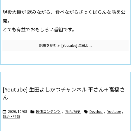
現役大臣が 飲みながら、食べながらざっくばらんな話を公
開。
とても有益でおもしろい番組です。
記事を読む
[Youtube] 生田よ ...
[Youtube] 生田よしかつチャンネル 平さん＋高橋さ
ん
2020/10/08
映像コンテンツ
,
社会/歴史
Develop
,
Youtube
,



政治・行政