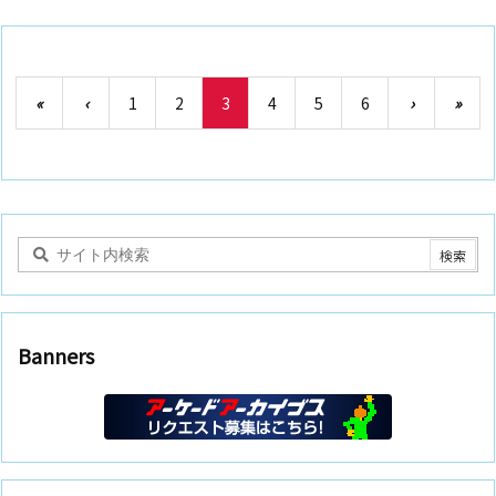
«
‹
1
2
3
4
5
6
›
»
Banners