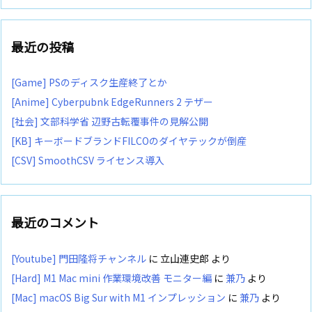
最近の投稿
[Game] PSのディスク生産終了とか
[Anime] Cyberpubnk EdgeRunners 2 テザー
[社会] 文部科学省 辺野古転覆事件の見解公開
[KB] キーボードブランドFILCOのダイヤテックが倒産
[CSV] SmoothCSV ライセンス導入
最近のコメント
[Youtube] 門田隆将チャンネル
に
立山連史郎
より
[Hard] M1 Mac mini 作業環境改善 モニター編
に
兼乃
より
[Mac] macOS Big Sur with M1 インプレッション
に
兼乃
より