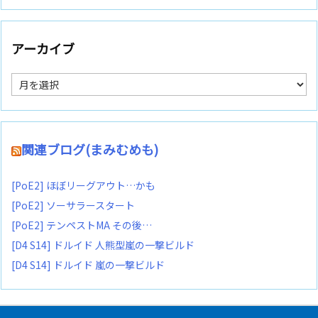
アーカイブ
ア
ー
カ
イ
ブ
関連ブログ(まみむめも)
[PoE2] ほぼリーグアウト…かも
[PoE2] ソーサラースタート
[PoE2] テンペストMA その後…
[D4 S14] ドルイド 人熊型嵐の一撃ビルド
[D4 S14] ドルイド 嵐の一撃ビルド