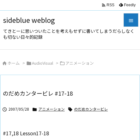

Feedly
RSS
sideblue weblog

てきとーに思いついたことを考えもせずに書いてしまうだらしなく

も切ない日々的記録
メニュ

サイド
ホーム
>
AudioVisual
>
アニメーション




前へ

次へ
のだめカンタービレ #17-18

検索
2007/05/28
アニメーション
のだめカンタービレ



#17,18 Lesson17-18