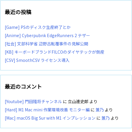
最近の投稿
[Game] PSのディスク生産終了とか
[Anime] Cyberpubnk EdgeRunners 2 テザー
[社会] 文部科学省 辺野古転覆事件の見解公開
[KB] キーボードブランドFILCOのダイヤテックが倒産
[CSV] SmoothCSV ライセンス導入
最近のコメント
[Youtube] 門田隆将チャンネル
に
立山連史郎
より
[Hard] M1 Mac mini 作業環境改善 モニター編
に
兼乃
より
[Mac] macOS Big Sur with M1 インプレッション
に
兼乃
より