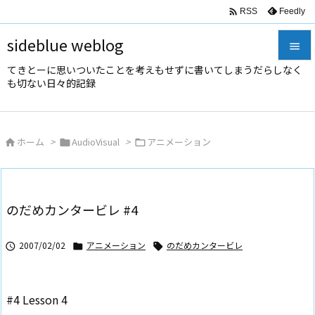

Feedly
RSS
sideblue weblog

てきとーに思いついたことを考えもせずに書いてしまうだらしなく

も切ない日々的記録
メニュ

サイド
ホーム
>
AudioVisual
>
アニメーション




前へ

次へ
のだめカンタービレ #4

検索
2007/02/02
アニメーション
のだめカンタービレ



#4 Lesson 4