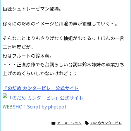
巨匠シュトレーゼマン登場。
徐々にのだめのイメージと川澄の声が乖離していく…。
そんなことよりもさりげなく柚姐が出てるっ！ほんの一言
二言程度だが。
役はフルートの鈴木萌。
・・・正直原作でも台詞らしい台詞は鈴木姉妹の卒業打ち
上げの時くらいしかないけれど；；
「のだめ カンタービレ」公式サイト
WEB
SHOT
Script by phpspot
アニメーション
のだめカンタービレ

