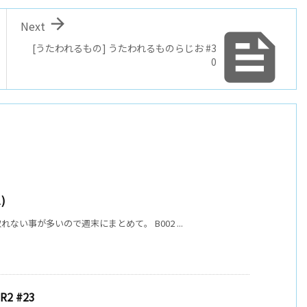

Next

[うたわれるもの] うたわれるものらじお #3
0
)
い事が多いので週末にまとめて。 B002 ...
 #23