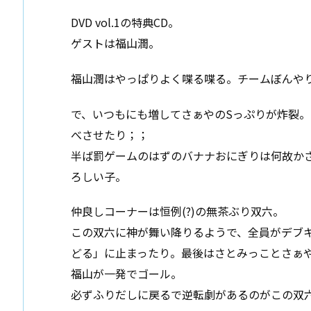
DVD vol.1の特典CD。
ゲストは福山潤。
福山潤はやっぱりよく喋る喋る。チームぼんや
で、いつもにも増してさぁやのSっぷりが炸裂
べさせたり；；
半ば罰ゲームのはずのバナナおにぎりは何故か
ろしい子。
仲良しコーナーは恒例(?)の無茶ぶり双六。
この双六に神が舞い降りるようで、全員がデブ
どる」に止まったり。最後はさとみっことさぁ
福山が一発でゴール。
必ずふりだしに戻るで逆転劇があるのがこの双