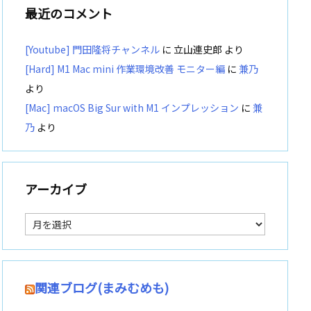
最近のコメント
[Youtube] 門田隆将チャンネル
に
立山連史郎
より
[Hard] M1 Mac mini 作業環境改善 モニター編
に
兼乃
より
[Mac] macOS Big Sur with M1 インプレッション
に
兼
乃
より
アーカイブ
ア
ー
カ
イ
ブ
関連ブログ(まみむめも)