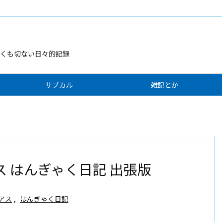
くも切ない日々的記録
サブカル
雑記とか
ス はんぎゃく日記 出張版
アス
,
はんぎゃく日記