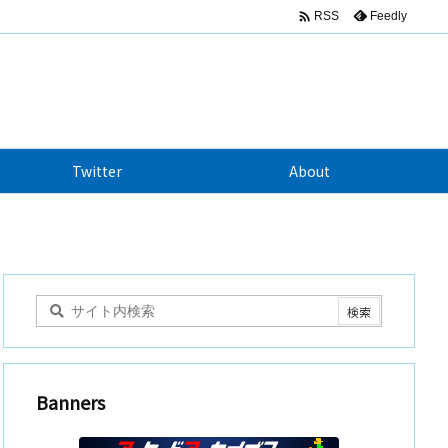

Feedly
RSS
Twitter
About
Banners