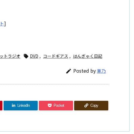
ト
]
]
ットラジオ
DVD
,
コードギアス
,
はんぎゃく日記

Posted by
兼乃

LinkedIn
Pocket
Copy