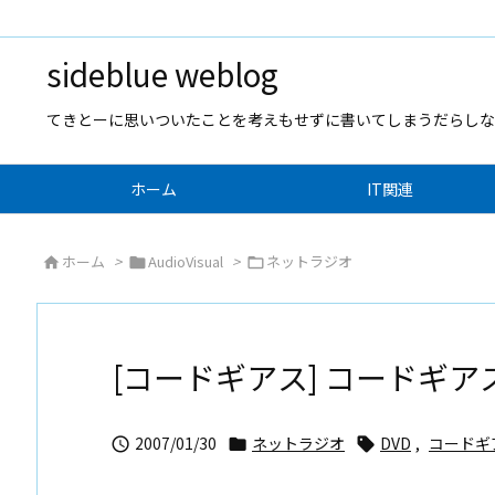
sideblue weblog
てきとーに思いついたことを考えもせずに書いてしまうだらしな
ホーム
IT関連
ホーム
>
AudioVisual
>
ネットラジオ



[コードギアス] コードギア
2007/01/30
ネットラジオ
DVD
,
コードギ


