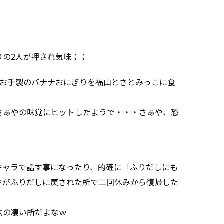
りの2人が押され気味；；
。お手製のバナナおにぎりを福山とさとみっこに食
さぁやの味覚にヒットしたようで・・・さぁや、恐
キャラで話す事になったり、的確に「ふりだしにも
やがふりだしに戻された所で二回休みから復帰した
六の凄い所だよなｗ