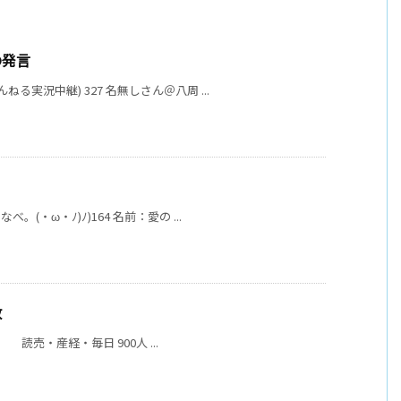
の発言
る実況中継) 327 名無しさん＠八周 ...
(・ω・ﾉ)ﾉ)164 名前：愛の ...
数
人 読売・産経・毎日 900人 ...