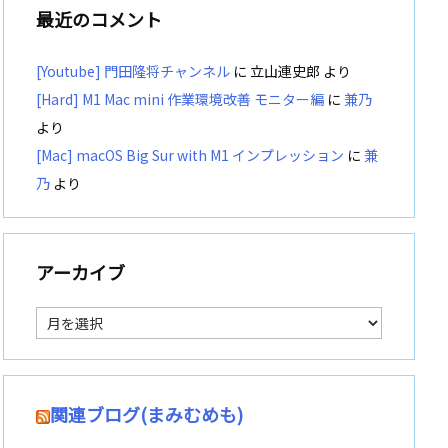
最近のコメント
[Youtube] 門田隆将チャンネル
に
立山連史郎
より
[Hard] M1 Mac mini 作業環境改善 モニター編
に
兼乃
より
[Mac] macOS Big Sur with M1 インプレッション
に
兼
乃
より
アーカイブ
ア
ー
カ
イ
ブ
関連ブログ(まみむめも)