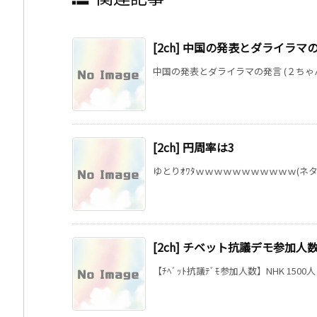
[2ch] 中国の発表とダライラマ
中国の発表とダライラマの発言 (２ちゃんね
[2ch] 円周率は3
ゆとりｵﾜﾀｗｗｗｗｗｗｗｗｗｗｗ(ネタなべ。
[2ch] チベット抗議デモ参加人
【ﾁﾍﾞｯﾄ抗議ﾃﾞﾓ参加人数】NHK 1500