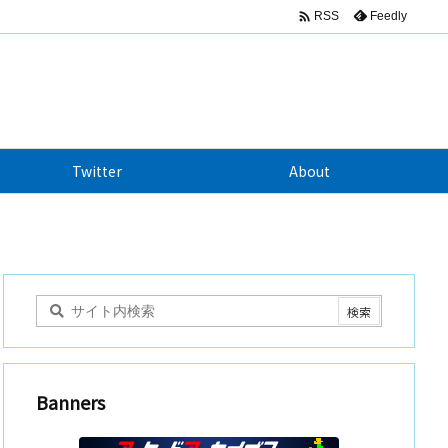

Feedly
RSS
Twitter
About
Banners