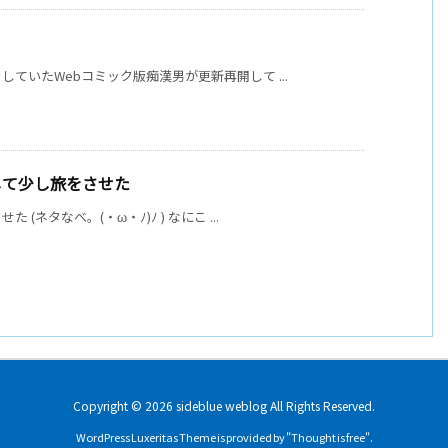
ていたWebコミック版痴漢男が更新再開して ...
化して少し旅をさせた
ネタなべ。(・ω・ﾉ)ﾉ ) なにこ ...
Copyright ©
2026
sideblue weblog
All Rights Reserved.
WordPress Luxeritas Theme is provided by "
Thought is free
".