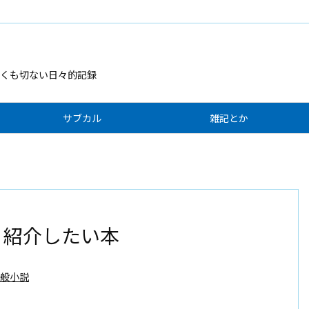
くも切ない日々的記録
サブカル
雑記とか
本、紹介したい本
般小説