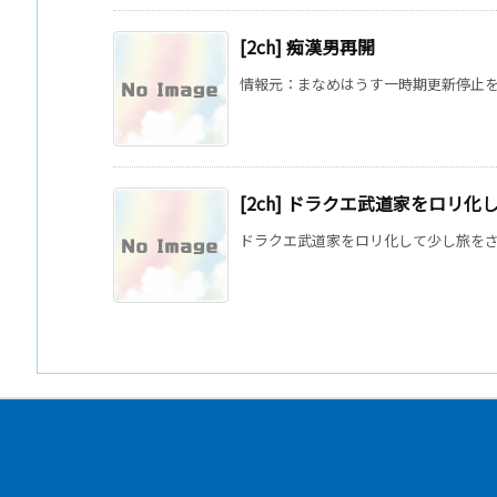
[2ch] 痴漢男再開
情報元：まなめはうす一時期更新停止をし
[2ch] ドラクエ武道家をロリ
ドラクエ武道家をロリ化して少し旅をさせた (