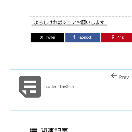
よろしければシェアお願いします
Twitter
Facebook
Pin it


Prev
[codec] DivX6.5
関連記事
