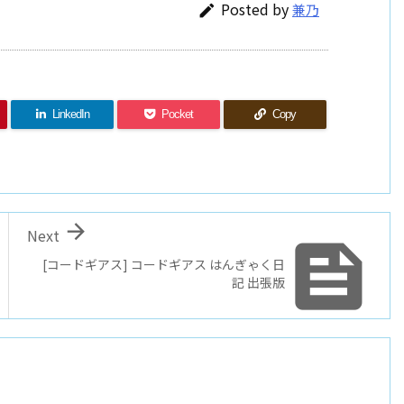
Posted by
兼乃

LinkedIn
Pocket
Copy

Next

[コードギアス] コードギアス はんぎゃく日
記 出張版