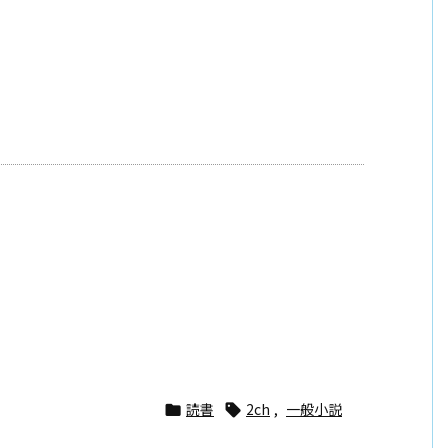
読書
2ch
,
一般小説

