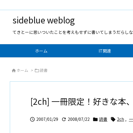
sideblue weblog
てきとーに思いついたことを考えもせずに書いてしまうだらしな
ホーム
IT関連
ホーム
>
読書


[2ch] 一冊限定！好きな
2007/01/29
2008/07/22
読書
2ch
,
一



