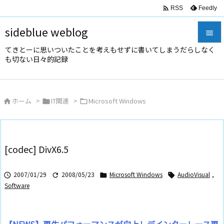

Feedly
RSS
sideblue weblog

てきとーに思いついたことを考えもせずに書いてしまうだらしなく

も切ない日々的記録
メニュ

サイド
ホーム
>
IT関連
>
Microsoft Windows




前へ

次へ
[codec] DivX6.5

検索
2007/01/29
2008/05/23
Microsoft Windows
AudioVisual
,




Software