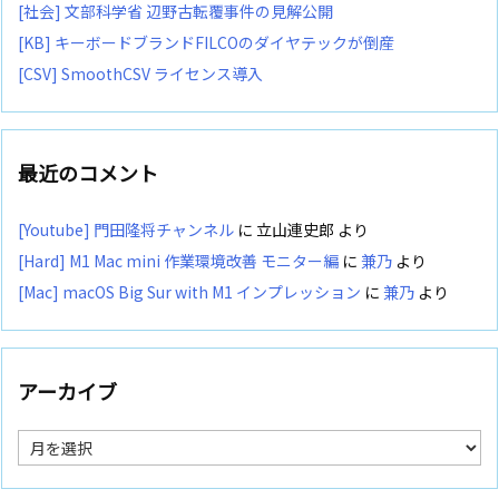
[社会] 文部科学省 辺野古転覆事件の見解公開
[KB] キーボードブランドFILCOのダイヤテックが倒産
[CSV] SmoothCSV ライセンス導入
最近のコメント
[Youtube] 門田隆将チャンネル
に
立山連史郎
より
[Hard] M1 Mac mini 作業環境改善 モニター編
に
兼乃
より
[Mac] macOS Big Sur with M1 インプレッション
に
兼乃
より
アーカイブ
ア
ー
カ