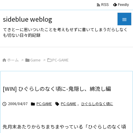

Feedly
RSS
sideblue weblog

てきとーに思いついたことを考えもせずに書いてしまうだらしなく

も切ない日々的記録
メニュ

サイド
ホーム
>
Game
>
PC-GAME




前へ

次へ
[WIN] ひぐらしのなく頃に-鬼隠し、綿流し編

検索
2006/04/07
PC-GAME
PC-GAME
,
ひぐらしのなく頃に



先月末あたりからちまちまやっている「ひぐらしのなく頃