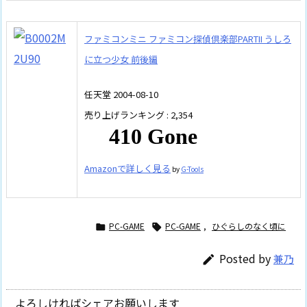
ファミコンミニ ファミコン探偵倶楽部PARTII うしろ
に立つ少女 前後編
任天堂 2004-08-10
売り上げランキング : 2,354
Amazonで詳しく見る
by
G-Tools
PC-GAME
PC-GAME
,
ひぐらしのなく頃に


Posted by
兼乃

よろしければシェアお願いします