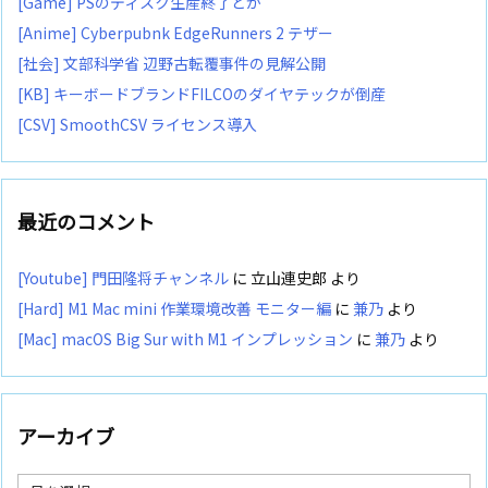
[Game] PSのディスク生産終了とか
[Anime] Cyberpubnk EdgeRunners 2 テザー
[社会] 文部科学省 辺野古転覆事件の見解公開
[KB] キーボードブランドFILCOのダイヤテックが倒産
[CSV] SmoothCSV ライセンス導入
最近のコメント
[Youtube] 門田隆将チャンネル
に
立山連史郎
より
[Hard] M1 Mac mini 作業環境改善 モニター編
に
兼乃
より
[Mac] macOS Big Sur with M1 インプレッション
に
兼乃
より
アーカイブ
ア