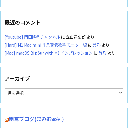
最近のコメント
[Youtube] 門田隆将チャンネル
に
立山連史郎
より
[Hard] M1 Mac mini 作業環境改善 モニター編
に
兼乃
より
[Mac] macOS Big Sur with M1 インプレッション
に
兼乃
より
アーカイブ
ア
ー
カ
イ
ブ
関連ブログ(まみむめも)