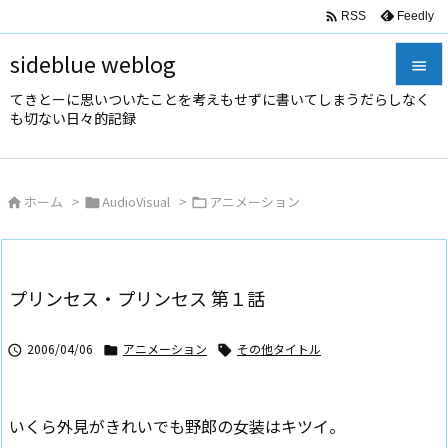

Feedly
RSS
sideblue weblog

てきとーに思いついたことを考えもせずに書いてしまうだらしなく

も切ない日々的記録
メニュ

サイド
ホーム
>
AudioVisual
>
アニメーション




前へ

次へ
プリンセス・プリンセス 第１話

検索
2006/04/06
アニメーション
その他タイトル



いくら外見がきれいでも野郎の女装はキツイ。