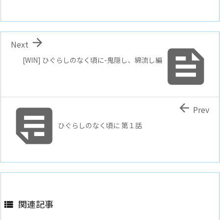

Next

[WIN] ひぐらしのなく頃に-鬼隠し、綿流し編


Prev
ひぐらしのなく頃に 第１話
関連記事
