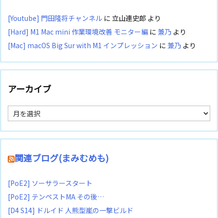
[Youtube] 門田隆将チャンネル
に
立山連史郎
より
[Hard] M1 Mac mini 作業環境改善 モニター編
に
兼乃
より
[Mac] macOS Big Sur with M1 インプレッション
に
兼乃
より
アーカイブ
ア
ー
カ
イ
ブ
関連ブログ(まみむめも)
[PoE2] ソーサラースタート
[PoE2] テンペストMA その後…
[D4 S14] ドルイド 人熊型嵐の一撃ビルド