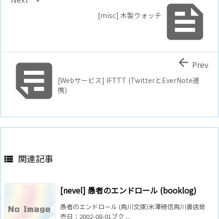

[misc] 木製ウォッチ


Prev
[Webサービス] IFTTT (TwitterとEverNote連
携)
関連記事

[nevel] 愚者のエンドロール (booklog)
愚者のエンドロール (角川文庫)米澤穂信角川書店発
売日：2002-08-01ブク ...