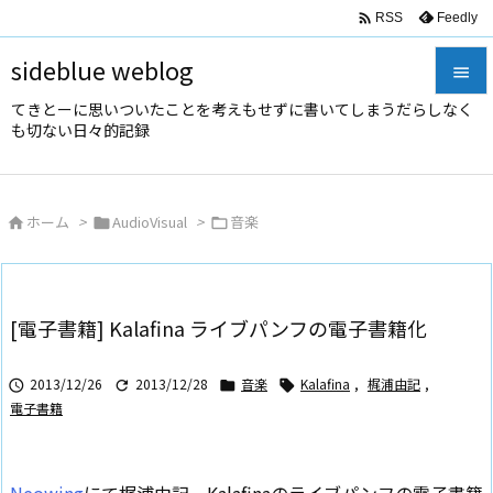

Feedly
RSS
sideblue weblog

てきとーに思いついたことを考えもせずに書いてしまうだらしなく

も切ない日々的記録
メニュ

サイド
ホーム
>
AudioVisual
>
音楽




前へ

次へ
[電子書籍] Kalafina ライブパンフの電子書籍化

検索
2013/12/26
2013/12/28
音楽
Kalafina
,
梶浦由記
,




電子書籍