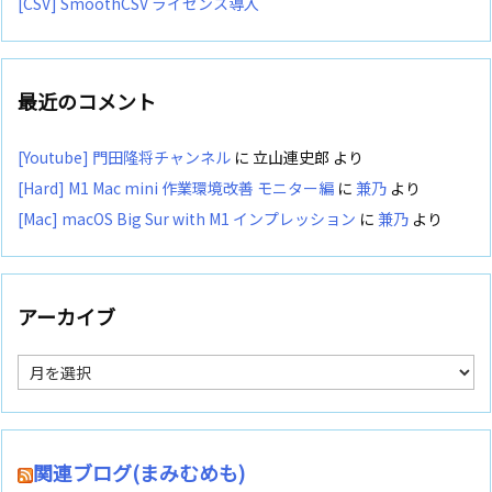
[CSV] SmoothCSV ライセンス導入
最近のコメント
[Youtube] 門田隆将チャンネル
に
立山連史郎
より
[Hard] M1 Mac mini 作業環境改善 モニター編
に
兼乃
より
[Mac] macOS Big Sur with M1 インプレッション
に
兼乃
より
アーカイブ
ア
ー
カ
イ
ブ
関連ブログ(まみむめも)