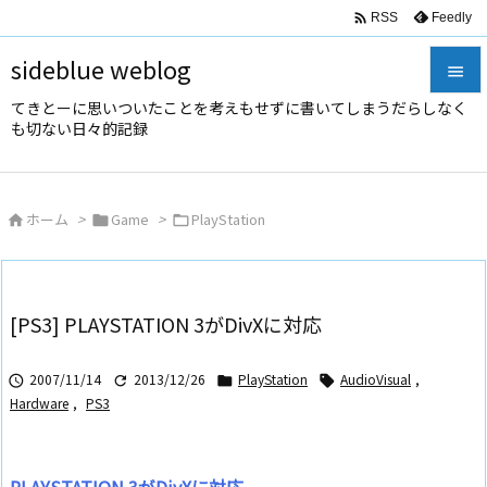

Feedly
RSS
sideblue weblog

てきとーに思いついたことを考えもせずに書いてしまうだらしなく

も切ない日々的記録
メニュ

サイド
ホーム
>
Game
>
PlayStation




前へ

次へ
[PS3] PLAYSTATION 3がDivXに対応

検索
2007/11/14
2013/12/26
PlayStation
AudioVisual
,




Hardware
,
PS3