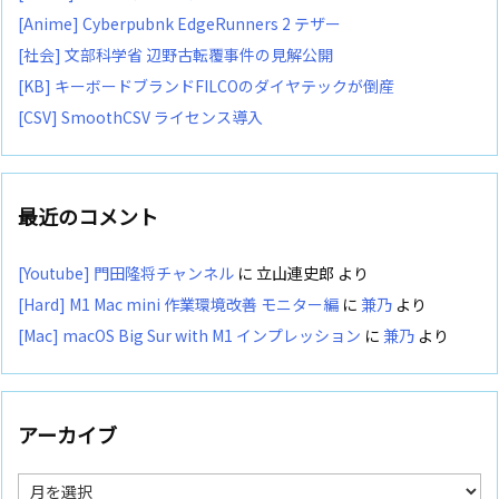
[Anime] Cyberpubnk EdgeRunners 2 テザー
[社会] 文部科学省 辺野古転覆事件の見解公開
[KB] キーボードブランドFILCOのダイヤテックが倒産
[CSV] SmoothCSV ライセンス導入
最近のコメント
[Youtube] 門田隆将チャンネル
に
立山連史郎
より
[Hard] M1 Mac mini 作業環境改善 モニター編
に
兼乃
より
[Mac] macOS Big Sur with M1 インプレッション
に
兼乃
より
アーカイブ
ア