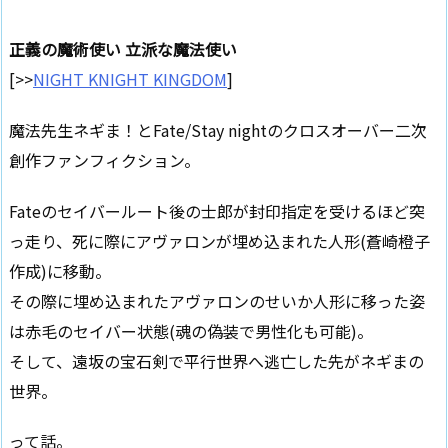
正義の魔術使い 立派な魔法使い
[>>
NIGHT KNIGHT KINGDOM
]
魔法先生ネギま！とFate/Stay nightのクロスオーバー二次
創作ファンフィクション。
Fateのセイバールート後の士郎が封印指定を受けるほど突
っ走り、死に際にアヴァロンが埋め込まれた人形(蒼崎橙子
作成)に移動。
その際に埋め込まれたアヴァロンのせいか人形に移った姿
は赤毛のセイバー状態(魂の偽装で男性化も可能)。
そして、遠坂の宝石剣で平行世界へ逃亡した先がネギまの
世界。
って話。