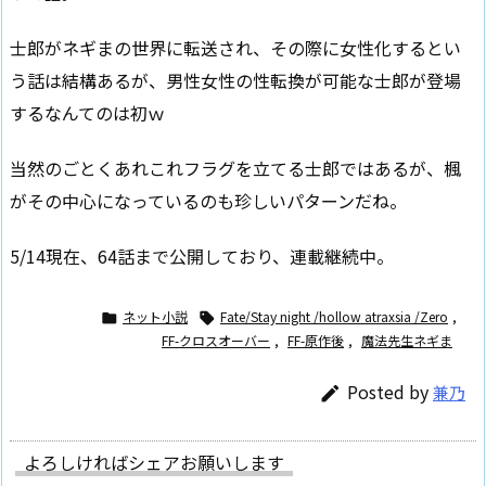
士郎がネギまの世界に転送され、その際に女性化するとい
う話は結構あるが、男性女性の性転換が可能な士郎が登場
するなんてのは初ｗ
当然のごとくあれこれフラグを立てる士郎ではあるが、楓
がその中心になっているのも珍しいパターンだね。
5/14現在、64話まで公開しており、連載継続中。
ネット小説
Fate/Stay night /hollow atraxsia /Zero
,


FF-クロスオーバー
,
FF-原作後
,
魔法先生ネギま
Posted by
兼乃

よろしければシェアお願いします