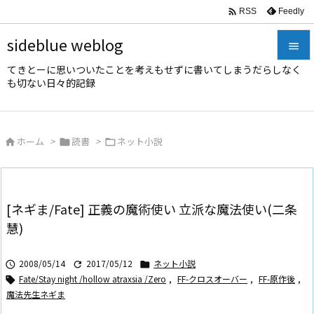

Feedly
RSS
sideblue weblog

てきとーに思いついたことを考えもせずに書いてしまうだらしなく

も切ない日々的記録
メニュ

サイド
ホーム
>
読書
>
ネット小説




前へ

次へ
[ネギま/Fate] 正義の魔術使い 立派な魔法使い(二条

慧)
検索
2008/05/14
2017/05/12
ネット小説



Fate/Stay night /hollow atraxsia /Zero
,
FF-クロスオーバー
,
FF-原作後
,

魔法先生ネギま