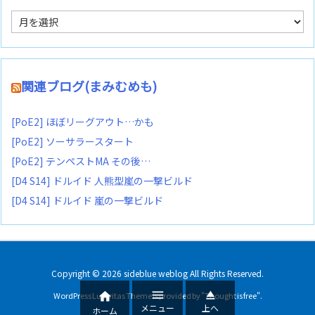
ア
ー
カ
イ
ブ
関連ブログ(まみむめも)
[PoE2] ほぼリーグアウト…かも
[PoE2] ソーサラースタート
[PoE2] テンペストMA その後…
[D4 S14] ドルイド 人熊型嵐の一撃ビルド
[D4 S14] ドルイド 嵐の一撃ビルド
Copyright ©
2026
sideblue weblog
All Rights Reserved.



WordPress Luxeritas Theme is provided by "
Thought is free
".
メニュー
上へ
ホーム