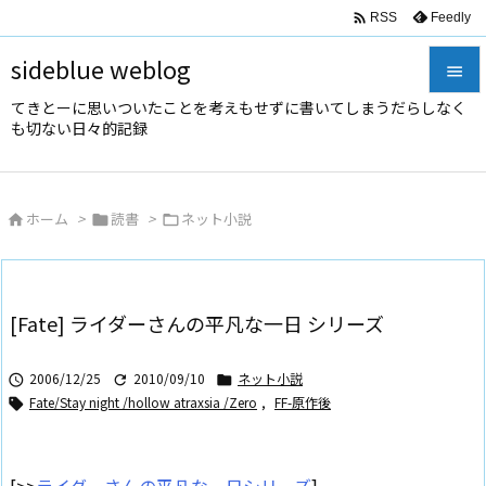

Feedly
RSS
sideblue weblog

てきとーに思いついたことを考えもせずに書いてしまうだらしなく

も切ない日々的記録
メニュ

サイド
ホーム
>
読書
>
ネット小説




前へ

次へ
[Fate] ライダーさんの平凡な一日 シリーズ

検索
2006/12/25
2010/09/10
ネット小説



Fate/Stay night /hollow atraxsia /Zero
,
FF-原作後
