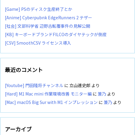
[Game] PSのディスク生産終了とか
[Anime] Cyberpubnk EdgeRunners 2 テザー
[社会] 文部科学省 辺野古転覆事件の見解公開
[KB] キーボードブランドFILCOのダイヤテックが倒産
[CSV] SmoothCSV ライセンス導入
最近のコメント
[Youtube] 門田隆将チャンネル
に
立山連史郎
より
[Hard] M1 Mac mini 作業環境改善 モニター編
に
兼乃
より
[Mac] macOS Big Sur with M1 インプレッション
に
兼乃
より
アーカイブ