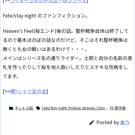
[>>
ライダーさんの平凡な一日シリーズ
]
Fate/stay night のファンフィクション。
Heaven’s Feel(桜エンド)後の話。聖杯戦争自体は終了して
るので基本ほのぼの話なのだけど、そこはそれ聖杯戦争は
無くとも女の戦いはあるわけで・・・。
メインはシリーズ名の通りライダー。士郎と自分の名前の表
札を作ったりして桜を他人扱いしたりとステキな性格をし
てます。
[>>
裸Yシャツ友の会
]
ネット小説
Fate/Stay night /hollow atraxsia /Zero
,
FF-原作後


Posted by
兼乃
