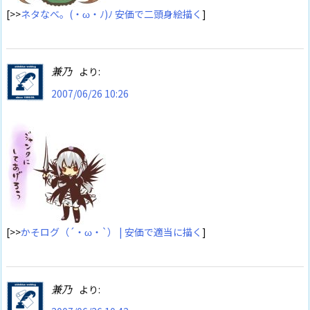
[>>
ネタなべ。(・ω・ﾉ)ﾉ 安価で二頭身絵描く
]
兼乃
より:
2007/06/26 10:26
[>>
かそログ（´・ω・`） | 安価で適当に描く
]
兼乃
より: