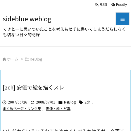

Feedly
RSS
sideblue weblog

てきとーに思いついたことを考えもせずに書いてしまうだらしなく

も切ない日々的記録
メニュ

サイド
ホーム
>
ReBlog



前へ

次へ
[2ch] 安価で絵を描くスレ

検索
2007/06/26
2008/07/01
ReBlog
2ch
,




まとめページ・リンク集
,
画像・絵・写真