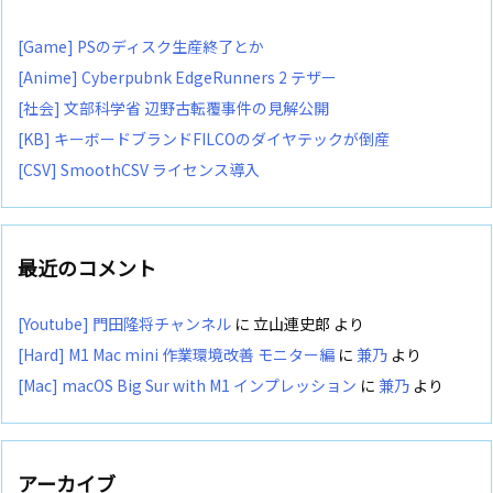
[Game] PSのディスク生産終了とか
[Anime] Cyberpubnk EdgeRunners 2 テザー
[社会] 文部科学省 辺野古転覆事件の見解公開
[KB] キーボードブランドFILCOのダイヤテックが倒産
[CSV] SmoothCSV ライセンス導入
最近のコメント
[Youtube] 門田隆将チャンネル
に
立山連史郎
より
[Hard] M1 Mac mini 作業環境改善 モニター編
に
兼乃
より
[Mac] macOS Big Sur with M1 インプレッション
に
兼乃
より
アーカイブ