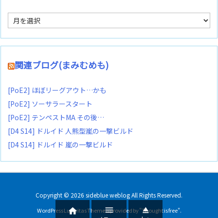
ア
ー
カ
イ
ブ
関連ブログ(まみむめも)
[PoE2] ほぼリーグアウト…かも
[PoE2] ソーサラースタート
[PoE2] テンペストMA その後…
[D4 S14] ドルイド 人熊型嵐の一撃ビルド
[D4 S14] ドルイド 嵐の一撃ビルド
Copyright ©
2026
sideblue weblog
All Rights Reserved.



WordPress Luxeritas Theme is provided by "
Thought is free
".