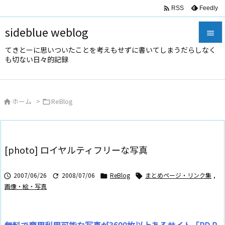

Feedly
RSS
sideblue weblog

てきとーに思いついたことを考えもせずに書いてしまうだらしなく

も切ない日々的記録
メニュ

サイド
ホーム
>
ReBlog



前へ

次へ
[photo] ロイヤルティフリーな写真

検索
2007/06/26
2008/07/06
ReBlog
まとめページ・リンク集
,




画像・絵・写真