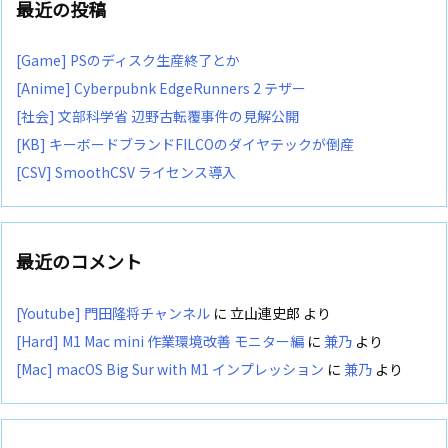
最近の投稿
[Game] PSのディスク生産終了とか
[Anime] Cyberpubnk EdgeRunners 2 テザー
[社会] 文部科学省 辺野古転覆事件の見解公開
[KB] キーボードブランドFILCOのダイヤテックが倒産
[CSV] SmoothCSV ライセンス導入
最近のコメント
[Youtube] 門田隆将チャンネル
に
立山連史郎
より
[Hard] M1 Mac mini 作業環境改善 モニター編
に
兼乃
より
[Mac] macOS Big Sur with M1 インプレッション
に
兼乃
より