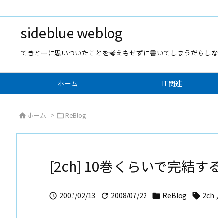
sideblue weblog
てきとーに思いついたことを考えもせずに書いてしまうだらしな
ホーム
IT関連
ホーム
>
ReBlog


[2ch] 10巻くらいで完結
2007/02/13
2008/07/22
ReBlog
2ch
,



