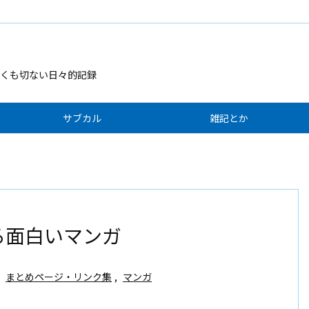
くも切ない日々的記録
サブカル
雑記とか
する面白いマンガ
まとめページ・リンク集
,
マンガ