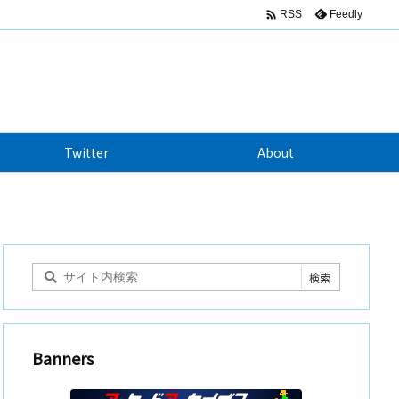

Feedly
RSS
Twitter
About
Banners