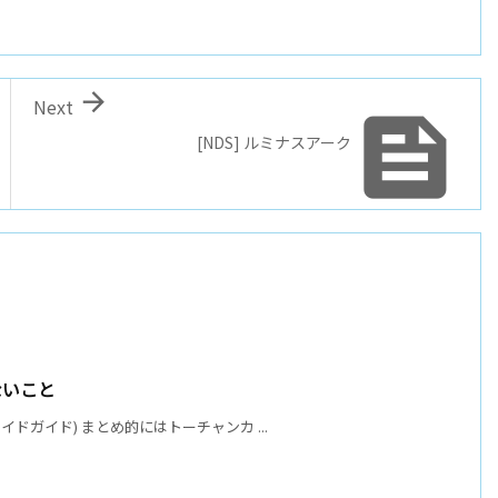

Next

[NDS] ルミナスアーク
ないこと
イドガイド) まとめ的にはトーチャンカ ...