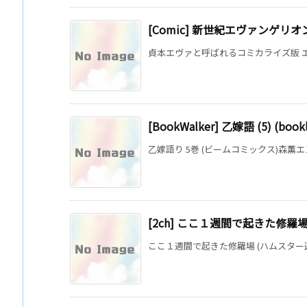
[Comic] 新世紀エヴァンゲリオン
貞本エヴァと呼ばれるコミカライズ版 エ
[BookWalker] 乙嫁語 (5) (book
乙嫁語り 5巻 (ビームコミックス)森薫エンタ
[2ch] ここ１週間で起きた修羅
ここ１週間で起きた修羅場 (ハムスター速