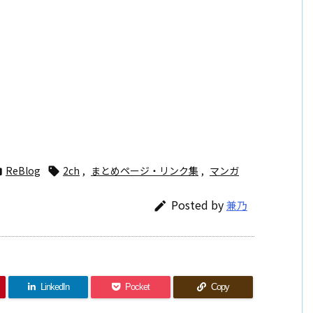
ReBlog
2ch
,
まとめページ・リンク集
,
マンガ


Posted by
兼乃

LinkedIn
Pocket
Copy