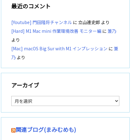
最近のコメント
[Youtube] 門田隆将チャンネル
に
立山連史郎
より
[Hard] M1 Mac mini 作業環境改善 モニター編
に
兼乃
より
[Mac] macOS Big Sur with M1 インプレッション
に
兼
乃
より
アーカイブ
ア
ー
カ
イ
ブ
関連ブログ(まみむめも)