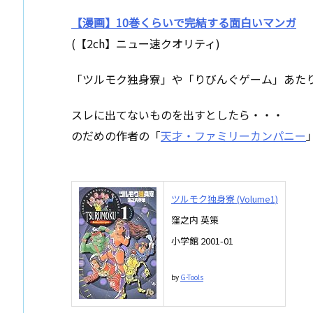
【漫画】10巻くらいで完結する面白いマンガ
(【2ch】ニュー速クオリティ)
「ツルモク独身寮」や「りびんぐゲーム」あた
スレに出てないものを出すとしたら・・・
のだめの作者の「
天才・ファミリーカンパニー
ツルモク独身寮 (Volume1)
窪之内 英策
小学館 2001-01
by
G-Tools