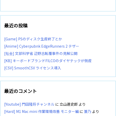
最近の投稿
[Game] PSのディスク生産終了とか
[Anime] Cyberpubnk EdgeRunners 2 テザー
[社会] 文部科学省 辺野古転覆事件の見解公開
[KB] キーボードブランドFILCOのダイヤテックが倒産
[CSV] SmoothCSV ライセンス導入
最近のコメント
[Youtube] 門田隆将チャンネル
に
立山連史郎
より
[Hard] M1 Mac mini 作業環境改善 モニター編
に
兼乃
より