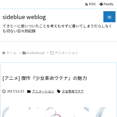

Feedly
RSS
sideblue weblog

てきとーに思いついたことを考えもせずに書いてしまうだらしなく

も切ない日々的記録
メニュ

サイド
ホーム
>
AudioVisual
>
アニメーション




前へ

次へ
[アニメ] 傑作『少女革命ウテナ』の魅力

検索
2017/11/27
アニメーション
少女革命ウテナ


