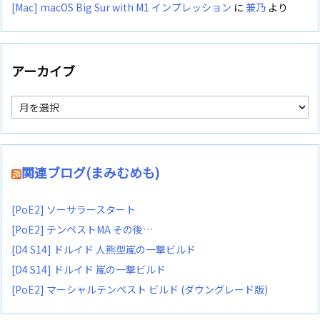
[Mac] macOS Big Sur with M1 インプレッション
に
兼乃
より
アーカイブ
ア
ー
カ
イ
ブ
関連ブログ(まみむめも)
[PoE2] ソーサラースタート
[PoE2] テンペストMA その後…
[D4 S14] ドルイド 人熊型嵐の一撃ビルド
[D4 S14] ドルイド 嵐の一撃ビルド
[PoE2] マーシャルテンペスト ビルド (ダウングレード版)