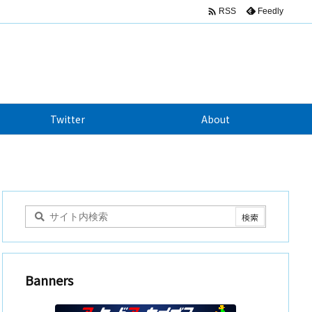

Feedly
RSS
Twitter
About
Banners