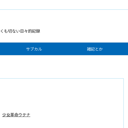
くも切ない日々的記録
サブカル
雑記とか
少女革命ウテナ