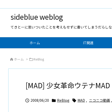
sideblue weblog
てきとーに思いついたことを考えもせずに書いてしまうだらしな
ホーム
IT関連
ホーム
>
ReBlog


[MAD] 少女革命ウテナMAD
2008/06/20
ReBlog
MAD
,
ニコニコ動画
,


