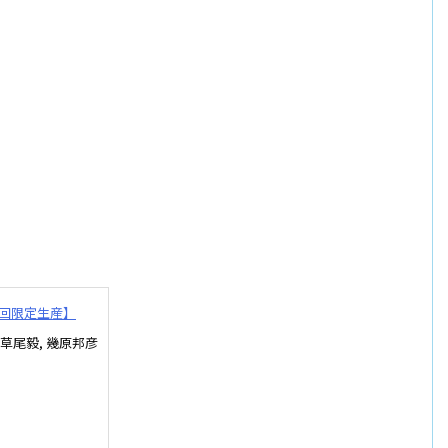
初回限定生産】
 草尾毅, 幾原邦彦