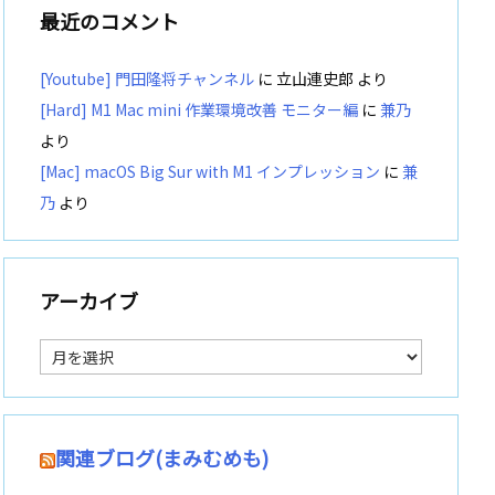
最近のコメント
[Youtube] 門田隆将チャンネル
に
立山連史郎
より
[Hard] M1 Mac mini 作業環境改善 モニター編
に
兼乃
より
[Mac] macOS Big Sur with M1 インプレッション
に
兼
乃
より
アーカイブ
ア
ー
カ
イ
ブ
関連ブログ(まみむめも)