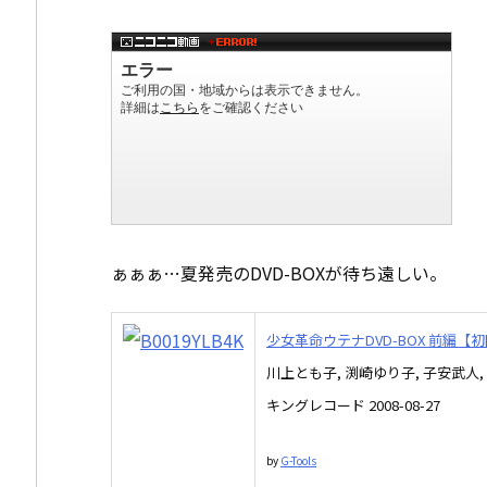
ぁぁぁ…夏発売のDVD-BOXが待ち遠しい。
少女革命ウテナDVD-BOX 前編【
川上とも子, 渕崎ゆり子, 子安武人,
キングレコード 2008-08-27
by
G-Tools