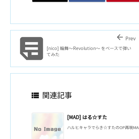


Prev
[nico] 輪舞～Revolution～ をベースで弾い
てみた
関連記事

[MAD] はる☆すた
ハルヒキャラでらき☆すたのOP再現MAD。