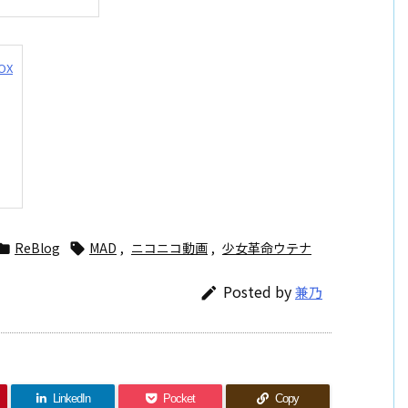
OX
ReBlog
MAD
,
ニコニコ動画
,
少女革命ウテナ


Posted by
兼乃

LinkedIn
Pocket
Copy