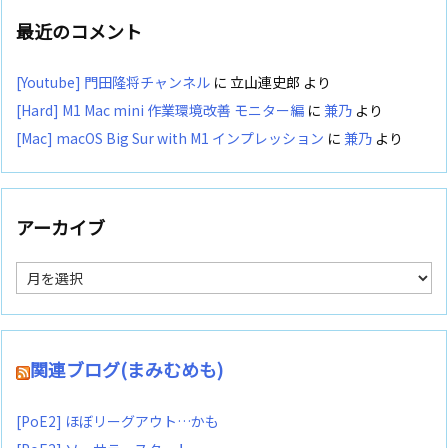
最近のコメント
[Youtube] 門田隆将チャンネル
に
立山連史郎
より
[Hard] M1 Mac mini 作業環境改善 モニター編
に
兼乃
より
[Mac] macOS Big Sur with M1 インプレッション
に
兼乃
より
アーカイブ
ア
ー
カ
イ
ブ
関連ブログ(まみむめも)
[PoE2] ほぼリーグアウト…かも