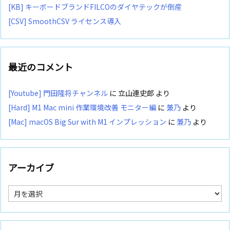
[KB] キーボードブランドFILCOのダイヤテックが倒産
[CSV] SmoothCSV ライセンス導入
最近のコメント
[Youtube] 門田隆将チャンネル
に
立山連史郎
より
[Hard] M1 Mac mini 作業環境改善 モニター編
に
兼乃
より
[Mac] macOS Big Sur with M1 インプレッション
に
兼乃
より
アーカイブ
ア
ー
カ
イ