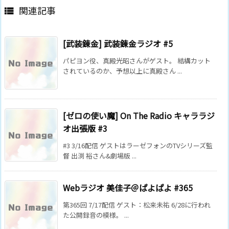
関連記事

[武装錬金] 武装錬金ラジオ #5
パピヨン役、真殿光昭さんがゲスト。 結構カット
されているのか、予想以上に真殿さん ...
[ゼロの使い魔] On The Radio キャララジ
オ出張版 #3
#3 3/16配信 ゲストはラーゼフォンのTVシリーズ監
督 出渕 裕さん&劇場版 ...
Webラジオ 美佳子＠ぱよぱよ #365
第365回 7/17配信 ゲスト：松来未祐 6/28に行われ
た公開録音の模様。 ...