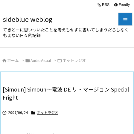

Feedly
RSS
sideblue weblog

てきとーに思いついたことを考えもせずに書いてしまうだらしなく

も切ない日々的記録
メニュ

サイド
ホーム
>
AudioVisual
>
ネットラジオ




前へ

次へ
[Simoun] Simoun～電波 DE リ・マージョン Special

Fright
検索
2007/06/24
ネットラジオ

