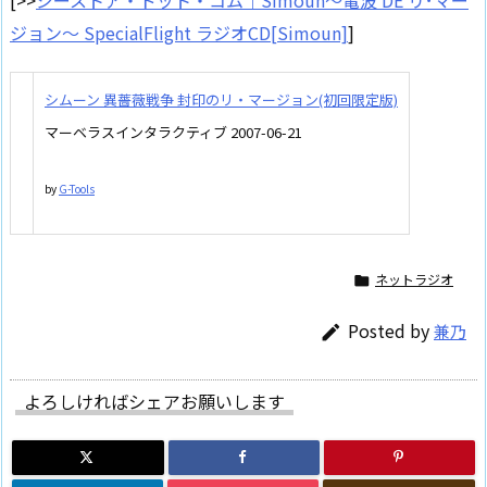
[>>
ジーストア・ドット・コム｜Simoun～電波 DE リ･マー
ジョン～ SpecialFlight ラジオCD[Simoun]
]
シムーン 異薔薇戦争 封印のリ・マージョン(初回限定版)
マーベラスインタラクティブ 2007-06-21
by
G-Tools
ネットラジオ

Posted by
兼乃

よろしければシェアお願いします