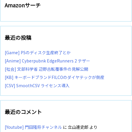
Amazonサーチ
最近の投稿
[Game] PSのディスク生産終了とか
[Anime] Cyberpubnk EdgeRunners 2 テザー
[社会] 文部科学省 辺野古転覆事件の見解公開
[KB] キーボードブランドFILCOのダイヤテックが倒産
[CSV] SmoothCSV ライセンス導入
最近のコメント
[Youtube] 門田隆将チャンネル
に
立山連史郎
より