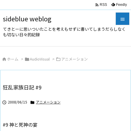

Feedly
RSS
sideblue weblog

てきとーに思いついたことを考えもせずに書いてしまうだらしなく

も切ない日々的記録
メニュ

サイド
ホーム
>
AudioVisual
>
アニメーション




前へ

次へ
狂乱家族日記 #9

検索
2008/06/15
アニメーション


#9 神と死神の宴