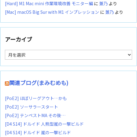
[Hard] M1 Mac mini 作業環境改善 モニター編
に
兼乃
より
[Mac] macOS Big Sur with M1 インプレッション
に
兼乃
より
アーカイブ
ア
ー
カ
イ
ブ
関連ブログ(まみむめも)
[PoE2] ほぼリーグアウト…かも
[PoE2] ソーサラースタート
[PoE2] テンペストMA その後…
[D4 S14] ドルイド 人熊型嵐の一撃ビルド
[D4 S14] ドルイド 嵐の一撃ビルド