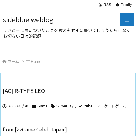

Feedly
RSS
sideblue weblog

てきとーに思いついたことを考えもせずに書いてしまうだらしなく

も切ない日々的記録
メニュ

サイド
ホーム
>
Game



前へ

次へ
[AC] R-TYPE LEO

検索
2008/05/20
Game
SuperPlay
,
Youtube
,
アーケードゲーム



from [>>Game Celeb Japan.]