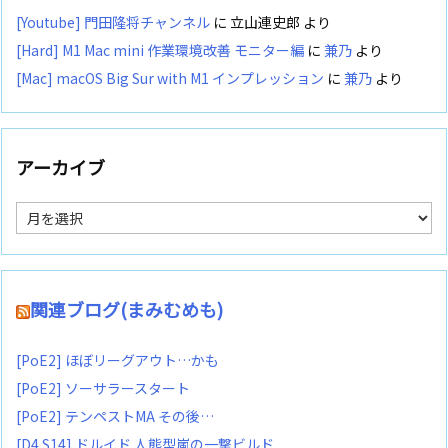
[Youtube] 門田隆将チャンネル
に
立山連史郎
より
[Hard] M1 Mac mini 作業環境改善 モニター編
に
兼乃
より
[Mac] macOS Big Sur with M1 インプレッション
に
兼乃
より
アーカイブ
ア
ー
カ
イ
ブ
関連ブログ(まみむめも)
[PoE2] ほぼリーグアウト…かも
[PoE2] ソーサラースタート
[PoE2] テンペストMA その後…
[D4 S14] ドルイド 人熊型嵐の一撃ビルド