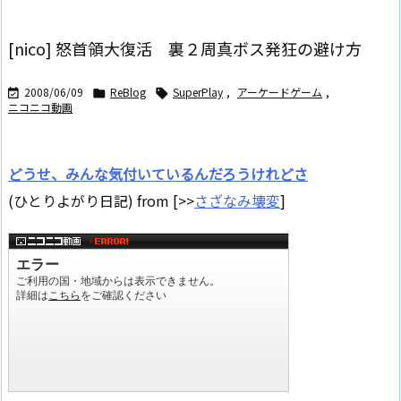
[nico] 怒首領大復活 裏２周真ボス発狂の避け方
2008/06/09
ReBlog
SuperPlay
,
アーケードゲーム
,



ニコニコ動画
どうせ、みんな気付いているんだろうけれどさ
(ひとりよがり日記) from [>>
さざなみ壊変
]