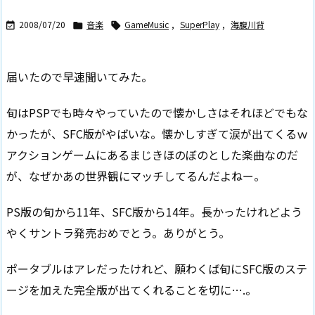
2008/07/20
音楽
GameMusic
,
SuperPlay
,
海腹川背



届いたので早速聞いてみた。
旬はPSPでも時々やっていたので懐かしさはそれほどでもな
かったが、SFC版がやばいな。懐かしすぎて涙が出てくるｗ
アクションゲームにあるまじきほのぼのとした楽曲なのだ
が、なぜかあの世界観にマッチしてるんだよねー。
PS版の旬から11年、SFC版から14年。長かったけれどよう
やくサントラ発売おめでとう。ありがとう。
ポータブルはアレだったけれど、願わくば旬にSFC版のステ
ージを加えた完全版が出てくれることを切に….。