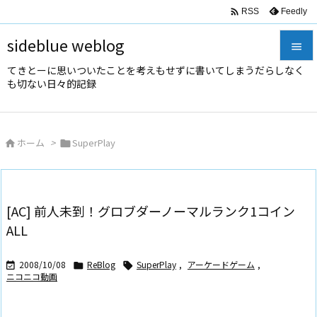

Feedly
RSS
sideblue weblog

てきとーに思いついたことを考えもせずに書いてしまうだらしなく

も切ない日々的記録
メニュ

サイド
ホーム
>
SuperPlay



前へ

次へ
[AC] 前人未到！グロブダーノーマルランク1コイン

ALL
検索
2008/10/08
ReBlog
SuperPlay
,
アーケードゲーム
,



ニコニコ動画