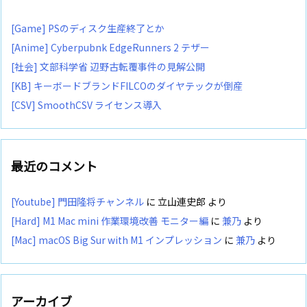
[Game] PSのディスク生産終了とか
[Anime] Cyberpubnk EdgeRunners 2 テザー
[社会] 文部科学省 辺野古転覆事件の見解公開
[KB] キーボードブランドFILCOのダイヤテックが倒産
[CSV] SmoothCSV ライセンス導入
最近のコメント
[Youtube] 門田隆将チャンネル
に
立山連史郎
より
[Hard] M1 Mac mini 作業環境改善 モニター編
に
兼乃
より
[Mac] macOS Big Sur with M1 インプレッション
に
兼乃
より
アーカイブ