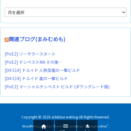
ア
ー
カ
イ
ブ
関連ブログ(まみむめも)
[PoE2] ソーサラースタート
[PoE2] テンペストMA その後…
[D4 S14] ドルイド 人熊型嵐の一撃ビルド
[D4 S14] ドルイド 嵐の一撃ビルド
[PoE2] マーシャルテンペスト ビルド (ダウングレード版)
Copyright ©
2026
sideblue weblog
All Rights Reserved.



WordPress Luxeritas Theme is provided by "
Thought is free
".
メニュー
上へ