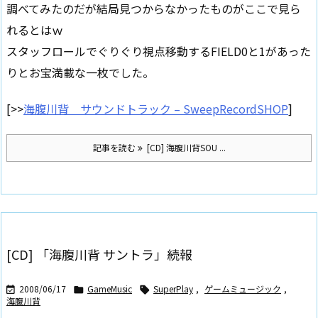
調べてみたのだが結局見つからなかったものがここで見ら
れるとはｗ
スタッフロールでぐりぐり視点移動するFIELD0と1があった
りとお宝満載な一枚でした。
[>>
海腹川背 サウンドトラック – SweepRecordSHOP
]
記事を読む
[CD] 海腹川背SOU ...
[CD] 「海腹川背 サントラ」続報
2008/06/17
GameMusic
SuperPlay
,
ゲームミュージック
,



海腹川背