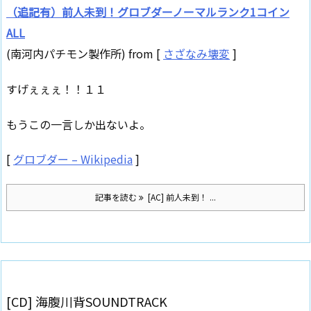
（追記有）前人未到！グロブダーノーマルランク1コイン
ALL
(南河内パチモン製作所) from [
さざなみ壊変
]
すげぇぇぇ！！１１
もうこの一言しか出ないよ。
[
グロブダー – Wikipedia
]
記事を読む
[AC] 前人未到！ ...
[CD] 海腹川背SOUNDTRACK