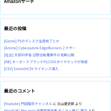
Amazonサーチ
最近の投稿
[Game] PSのディスク生産終了とか
[Anime] Cyberpubnk EdgeRunners 2 テザー
[社会] 文部科学省 辺野古転覆事件の見解公開
[KB] キーボードブランドFILCOのダイヤテックが倒産
[CSV] SmoothCSV ライセンス導入
最近のコメント
[Youtube] 門田隆将チャンネル
に
立山連史郎
より
[Hard] M1 Mac mini 作業環境改善 モニター編
に
兼乃
より