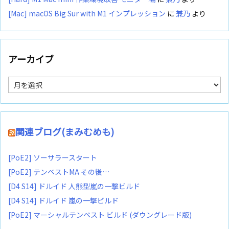
[Mac] macOS Big Sur with M1 インプレッション
に
兼乃
より
アーカイブ
ア
ー
カ
イ
ブ
関連ブログ(まみむめも)
[PoE2] ソーサラースタート
[PoE2] テンペストMA その後…
[D4 S14] ドルイド 人熊型嵐の一撃ビルド
[D4 S14] ドルイド 嵐の一撃ビルド
[PoE2] マーシャルテンペスト ビルド (ダウングレード版)