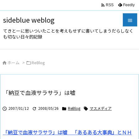

Feedly
RSS
sideblue weblog

てきとーに思いついたことを考えもせずに書いてしまうだらしなく

も切ない日々的記録
メニュ

サイド
ホーム
>
ReBlog



前へ

次へ
「納豆で血液サラサラ」は嘘

検索
2007/01/12
2008/05/26
ReBlog
マスメディア




「納豆で血液サラサラ」は嘘 「あるある大事典」とＮＨ