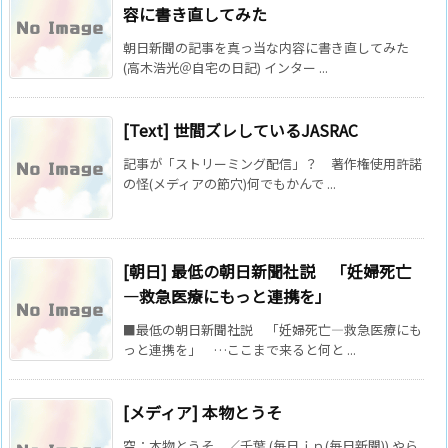
容に書き直してみた
朝日新聞の記事を真っ当な内容に書き直してみた
(高木浩光＠自宅の日記) インター ...
[Text] 世間ズレしているJASRAC
記事が「ストリーミング配信」？ 著作権使用許諾
の怪(メディアの節穴)何でもかんで ...
[朝日] 最低の朝日新聞社説 「妊婦死亡
―救急医療にもっと連携を」
■最低の朝日新聞社説 「妊婦死亡―救急医療にも
っと連携を」 …ここまで来ると何と ...
[メディア] 本物とうそ
空：本物とうそ ／千葉 (毎日ｊｐ(毎日新聞)) やら