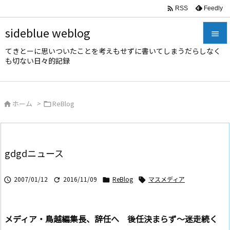

Feedly
RSS
sideblue weblog

てきとーに思いついたことを考えもせずに書いてしまうだらしなく

も切ない日々的記録
メニュ

サイド
ホーム
>
ReBlog



前へ

次へ
gdgdニュース

検索
2007/01/12
2016/11/09
ReBlog
マスメディア




メディア・鳥越編集長、辞任へ 後任決まらず～迷走続く