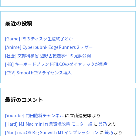
最近の投稿
[Game] PSのディスク生産終了とか
[Anime] Cyberpubnk EdgeRunners 2 テザー
[社会] 文部科学省 辺野古転覆事件の見解公開
[KB] キーボードブランドFILCOのダイヤテックが倒産
[CSV] SmoothCSV ライセンス導入
最近のコメント
[Youtube] 門田隆将チャンネル
に
立山連史郎
より
[Hard] M1 Mac mini 作業環境改善 モニター編
に
兼乃
より
[Mac] macOS Big Sur with M1 インプレッション
に
兼乃
より