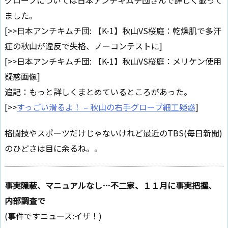
グローブについては日本アンチキムチ団さんで詳しく載って
ました。
[>>日本アンチキムチ団: 【K-1】秋山VS桜庭：乾燥肌で多汗
症の秋山が違反で失格、ノーコンテストに]
[>>日本アンチキムチ団: 【K-1】秋山VS桜庭：メリケン使用
疑惑画像]
追記：もっと詳しくまとめているところがあった。
[>>
すっごい滑るよ！ – 秋山の右手グローブ細工疑惑
]
格闘技やスポーツだけじゃないけれど最近のTBS(毎日新聞)
のひどさは目に余るね。。
事実隠蔽、マニュアルなし…不二家、１１月に事実把握、
内部調査で
(事件ですニュース:イザ！)