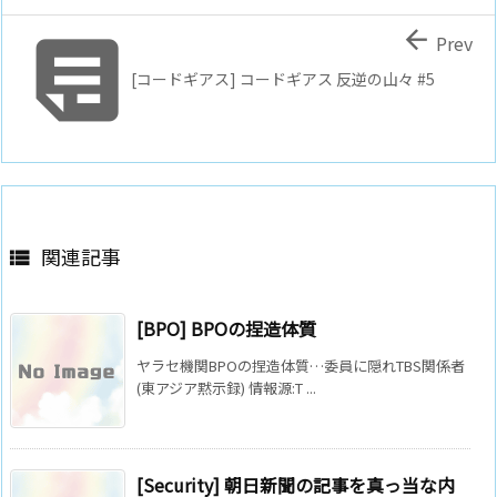


Prev
[コードギアス] コードギアス 反逆の山々 #5
関連記事

[BPO] BPOの捏造体質
ヤラセ機関BPOの捏造体質…委員に隠れTBS関係者
(東アジア黙示録) 情報源:T ...
[Security] 朝日新聞の記事を真っ当な内