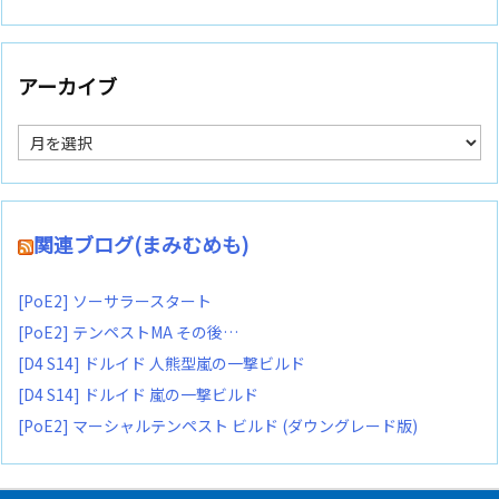
アーカイブ
ア
ー
カ
イ
ブ
関連ブログ(まみむめも)
[PoE2] ソーサラースタート
[PoE2] テンペストMA その後…
[D4 S14] ドルイド 人熊型嵐の一撃ビルド
[D4 S14] ドルイド 嵐の一撃ビルド
[PoE2] マーシャルテンペスト ビルド (ダウングレード版)