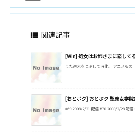
関連記事

[Win] 処女はお姉さまに恋して
また週末をつぶして消化。 アニメ版の「
[おとボク] おとボク 聖應女学院放
#69 2008/2/21 配信 #70 2008/2/28 配信 #7