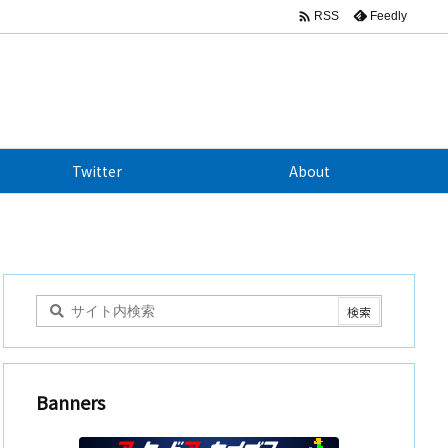

Feedly
RSS
Twitter
About
Banners