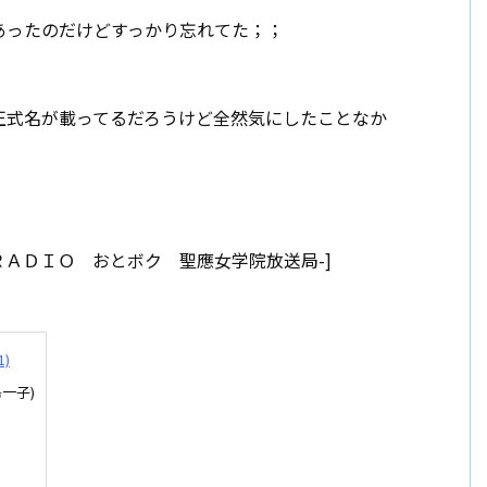
あったのだけどすっかり忘れてた；；
」
正式名が載ってるだろうけど全然気にしたことなか
Ｂ ＲＡＤＩＯ おとボク 聖應女学院放送局-]
)
一子)