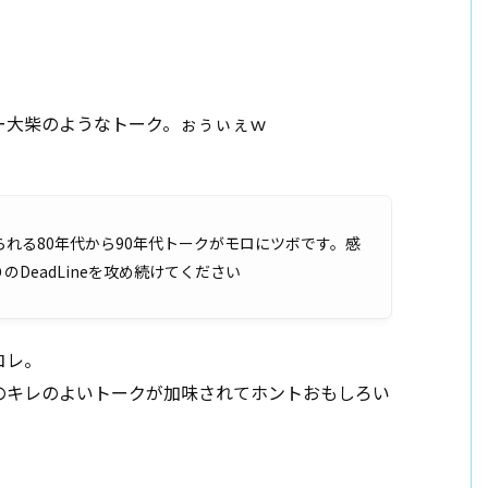
ー大柴のようなトーク。ぉぅぃぇｗ
れる80年代から90年代トークがモロにツボです。感
DeadLineを攻め続けてください
コレ。
のキレのよいトークが加味されてホントおもしろい