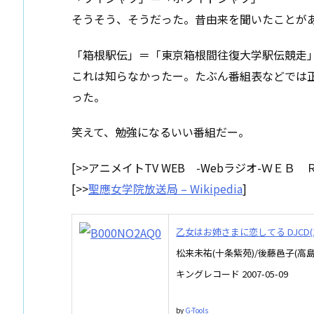
そうそう、そうだった。昔由来を聞いたことが
「箱根駅伝」＝「東京箱根間往復大学駅伝競走
これは知らなかったー。たぶん番組表などでは
った。
笑えて、勉強になるいい番組だー。
[>>アニメイトTV WEB -Webラジオ-ＷＥ
[>>
聖應女学院放送局 – Wikipedia
]
乙女はお姉さまに恋してる DJCD(1
松来未祐(十条紫苑)/後藤邑子(高島
キングレコード 2007-05-09
by
G-Tools