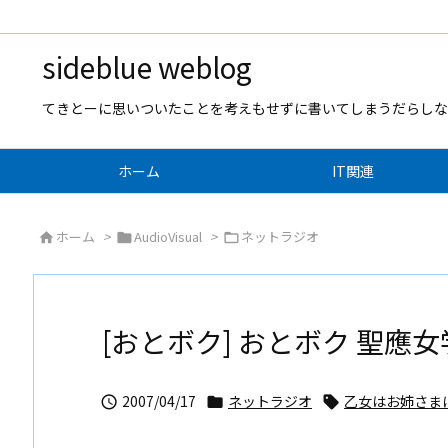
sideblue weblog
てきとーに思いついたことを考えもせずに書いてしまうだらしな
ホーム
IT関連
ホーム
>
AudioVisual
>
ネットラジオ



[おとボク] おとボク 聖應女
2007/04/17
ネットラジオ
乙女はお姉さま


