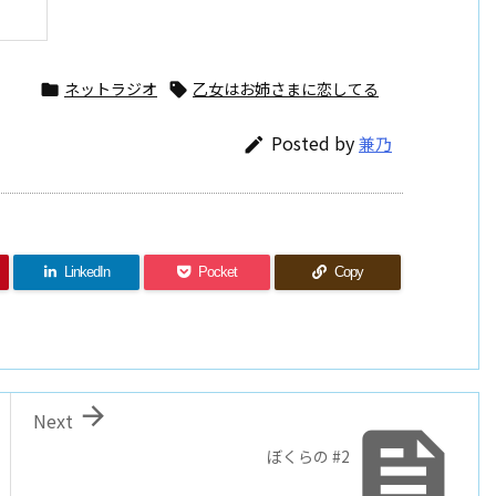
ネットラジオ
乙女はお姉さまに恋してる


Posted by
兼乃

LinkedIn
Pocket
Copy

Next

ぼくらの #2