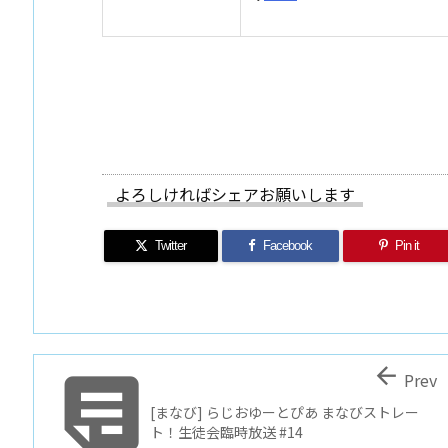
よろしければシェアお願いします
Twitter
Facebook
Pin it


Prev
[まなび] らじおゆーとぴあ まなびストレー
ト！生徒会臨時放送 #14