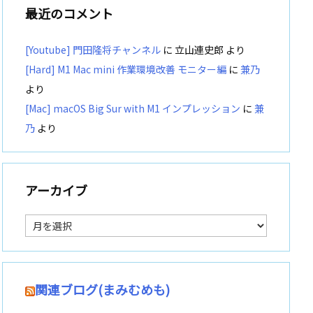
最近のコメント
[Youtube] 門田隆将チャンネル
に
立山連史郎
より
[Hard] M1 Mac mini 作業環境改善 モニター編
に
兼乃
より
[Mac] macOS Big Sur with M1 インプレッション
に
兼
乃
より
アーカイブ
ア
ー
カ
イ
ブ
関連ブログ(まみむめも)