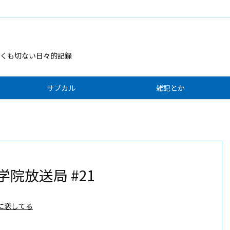
くも切ない日々的記録
サブカル
雑記とか
学院放送局 #21
に恋してる