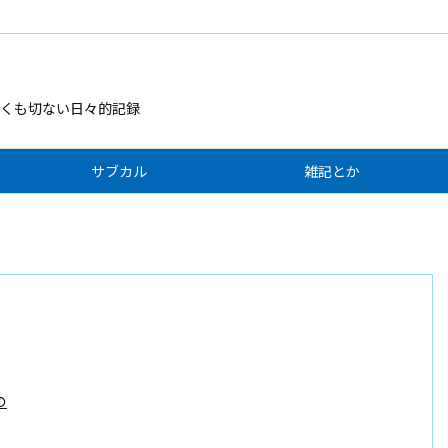
くも切ない日々的記録
サブカル
雑記とか
の