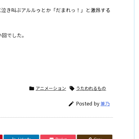
に泣き叫ぶアルルゥとか「だまれっ！」と激昂する
い回でした。
アニメーション
うたわれるもの


Posted by
兼乃
