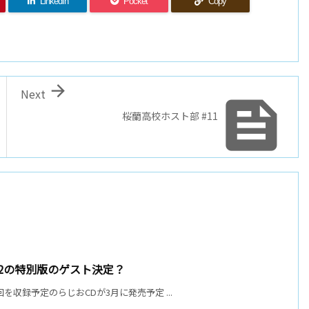
LinkedIn
Pocket
Copy

Next

桜蘭高校ホスト部 #11
ol.2の特別版のゲスト決定？
を収録予定のらじおCDが3月に発売予定 ...