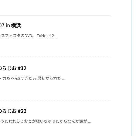
7 in 横浜
スタのDVD。 ToHeart2 ...
らじお #32
・・力ちゃんSすぎだｗ 最初から力ち ...
らじお #22
たわれらじおとか聴いちゃったからなんか頭が ...