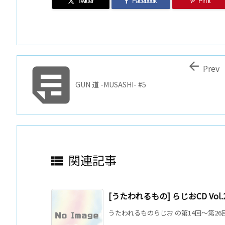
Twitter
Facebook
Pin it


Prev
GUN 道 -MUSASHI- #5
関連記事

[うたわれるもの] らじおCD V
うたわれるものらじお の第14回～第26回