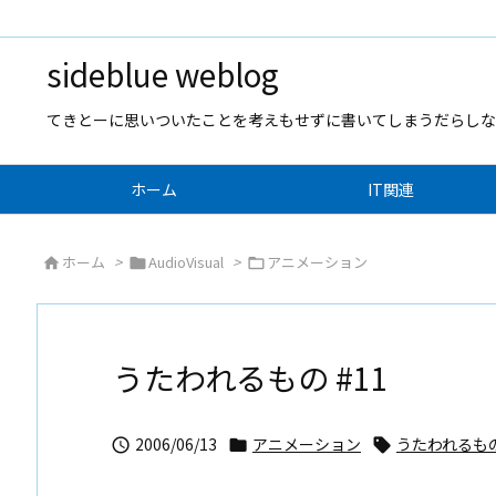
sideblue weblog
てきとーに思いついたことを考えもせずに書いてしまうだらしな
ホーム
IT関連
ホーム
>
AudioVisual
>
アニメーション



うたわれるもの #11
2006/06/13
アニメーション
うたわれるも


