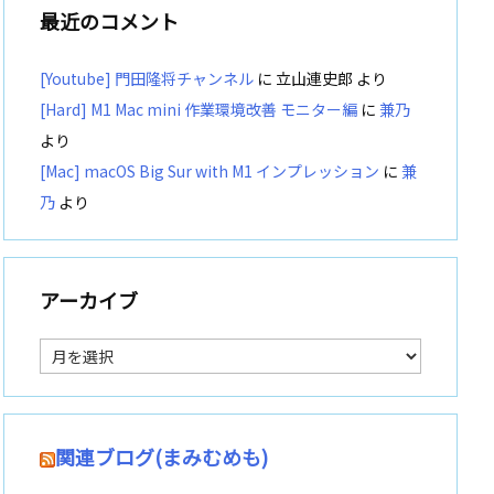
最近のコメント
[Youtube] 門田隆将チャンネル
に
立山連史郎
より
[Hard] M1 Mac mini 作業環境改善 モニター編
に
兼乃
より
[Mac] macOS Big Sur with M1 インプレッション
に
兼
乃
より
アーカイブ
ア
ー
カ
イ
ブ
関連ブログ(まみむめも)