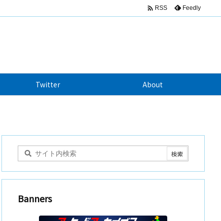

Feedly
RSS
Twitter
About
Banners