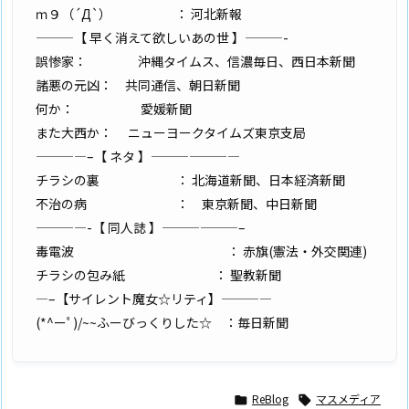
ｍ９（´Д`） ： 河北新報
———【 早く消えて欲しいあの世 】———-
誤惨家： 沖縄タイムス、信濃毎日、西日本新聞
諸悪の元凶： 共同通信、朝日新聞
何か： 愛媛新聞
また大西か： ニューヨークタイムズ東京支局
————–【 ネタ 】———————
チラシの裏 ： 北海道新聞、日本経済新聞
不治の病 ： 東京新聞、中日新聞
————-【 同人誌 】——————–
毒電波 ： 赤旗(憲法・外交関連)
チラシの包み紙 ： 聖教新聞
—–【サイレント魔女☆リティ】————
(*^ーﾟ)/~~ふーびっくりした☆ ：毎日新聞
ReBlog
マスメディア

