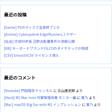
最近の投稿
[Game] PSのディスク生産終了とか
[Anime] Cyberpubnk EdgeRunners 2 テザー
[社会] 文部科学省 辺野古転覆事件の見解公開
[KB] キーボードブランドFILCOのダイヤテックが倒産
[CSV] SmoothCSV ライセンス導入
最近のコメント
[Youtube] 門田隆将チャンネル
に
立山連史郎
より
[Hard] M1 Mac mini 作業環境改善 モニター編
に
兼乃
より
[Mac] macOS Big Sur with M1 インプレッション
に
兼乃
より