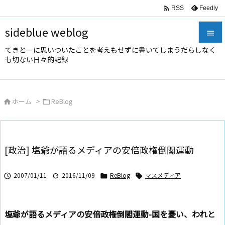

Feedly
RSS
sideblue weblog

てきとーに思いついたことを考えもせずに書いてしまうだらしなく

も切ない日々的記録
メニュ

サイド
ホーム
>
ReBlog



前へ

次へ
[政治] 塩爺が語るメディアの安倍政権倒閣運動

検索
2007/01/11
2016/11/09
ReBlog
マスメディア




塩爺が語るメディアの安倍政権倒閣運動-国を憂い、われと