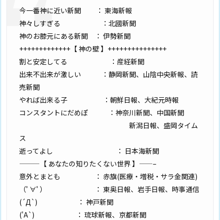
今一番神に近い新聞 ： 東海新報
神々しすぎる ：北國新聞
神のお膝元にある新聞 ： 伊勢新聞
+++++++++++++【 神の壁 】+++++++++++++++
割と安定してる ：産経新聞
出来不出来が激しい ：静岡新聞、山陰中央新報、読
売新聞
やれば出来る子 ：朝鮮日報、大紀元時報
コンスタントにだめぽ ：神奈川新聞、中国新聞
新潟日報、盛岡タイム
ス
逝ってよし ： 日本海新聞
———【 あなたの知りたくない世界 】——–
意外とまとも ： 赤旗(医療・増税・サラ金関連)
（ﾟ∀ﾟ） ： 東奥日報、岩手日報、時事通信
(´Д`) ： 神戸新聞
('A`) ： 琉球新報、京都新聞