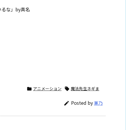
いるな」by真名
アニメーション
魔法先生ネギま


Posted by
兼乃
