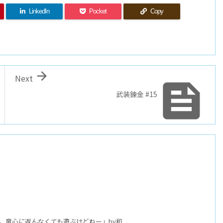
LinkedIn
Pocket
Copy

Next

武装錬金 #15
。童心に返んなくても遊ぶけどねー」by和 ...