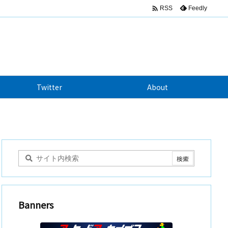

Feedly
RSS
Twitter
About
Banners