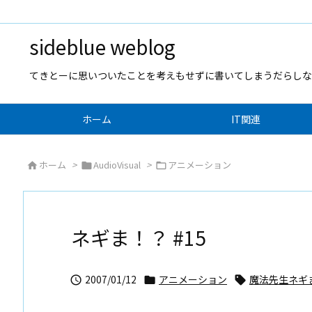
sideblue weblog
てきとーに思いついたことを考えもせずに書いてしまうだらしな
ホーム
IT関連
ホーム
>
AudioVisual
>
アニメーション



ネギま！？ #15
2007/01/12
アニメーション
魔法先生ネギ


