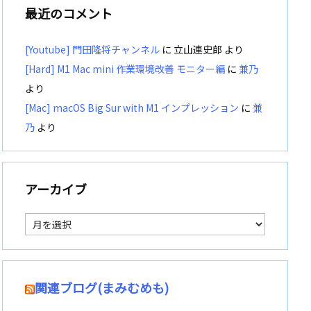
最近のコメント
[Youtube] 門田隆将チャンネル
に
立山連史郎
より
[Hard] M1 Mac mini 作業環境改善 モニター編
に
兼乃
より
[Mac] macOS Big Sur with M1 インプレッション
に
兼
乃
より
アーカイブ
ア
ー
カ
イ
ブ
関連ブログ(まみむめも)