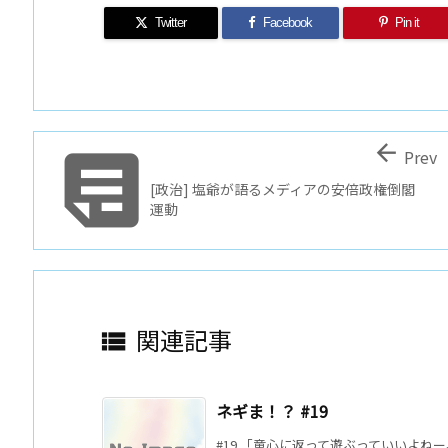
Twitter
Facebook
Pin it


Prev
[政治] 塩爺が語るメディアの安倍政権倒閣
運動
関連記事

ネギま！？ #19
#19 「童心に返って遊ぶっていいよねー