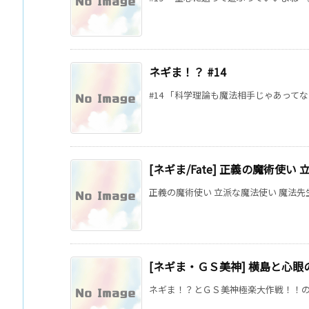
ネギま！？ #14
#14 「科学理論も魔法相手じゃあってない
[ネギま/Fate] 正義の魔術使い
正義の魔術使い 立派な魔法使い 魔法先生ネギま！と
[ネギま・ＧＳ美神] 横島と心眼の
ネギま！？とＧＳ美神極楽大作戦！！のク