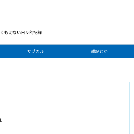
くも切ない日々的記録
サブカル
雑記とか
ま