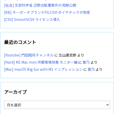
[社会] 文部科学省 辺野古転覆事件の見解公開
[KB] キーボードブランドFILCOのダイヤテックが倒産
[CSV] SmoothCSV ライセンス導入
最近のコメント
[Youtube] 門田隆将チャンネル
に
立山連史郎
より
[Hard] M1 Mac mini 作業環境改善 モニター編
に
兼乃
より
[Mac] macOS Big Sur with M1 インプレッション
に
兼乃
より
アーカイブ
ア
ー
カ