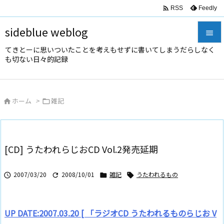

Feedly
RSS
sideblue weblog

てきとーに思いついたことを考えもせずに書いてしまうだらしなく

も切ない日々的記録
メニュ

サイド
ホーム
>
雑記



前へ

次へ
[CD] うたわれらじおCD Vol.2発売延期

検索
2007/03/20
2008/10/01
雑記
うたわれるもの




UP DATE:2007.03.20 [ 「ラジオCD うたわれるものらじお V