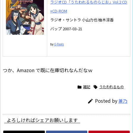
ラジオCD「うたわれるものらじお」Vol.2 CD
+CD-ROM
ラジオ・サントラ 小山力也 柚木涼香
バップ 2007-03-21
by
G-Tools
つか、Amazon で既に在庫切れなんだなｗ
雑記
うたわれるもの


Posted by
兼乃

よろしければシェアお願いします