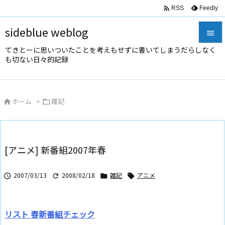

Feedly
RSS
sideblue weblog

てきとーに思いついたことを考えもせずに書いてしまうだらしなく

も切ない日々的記録
メニュ

サイド
ホーム
>
雑記



前へ

次へ
[アニメ] 新番組2007年春

検索
2007/03/13
2008/02/18
雑記
アニメ




リスト 春新番組チェック