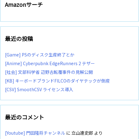
Amazonサーチ
最近の投稿
[Game] PSのディスク生産終了とか
[Anime] Cyberpubnk EdgeRunners 2 テザー
[社会] 文部科学省 辺野古転覆事件の見解公開
[KB] キーボードブランドFILCOのダイヤテックが倒産
[CSV] SmoothCSV ライセンス導入
最近のコメント
[Youtube] 門田隆将チャンネル
に
立山連史郎
より