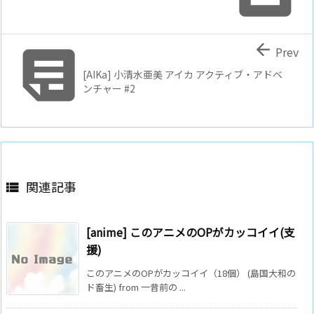


Prev
[AIKa] 小清水亜美 アイカ アクティブ・アドベ
ンチャー #2
関連記事

[anime] このアニメのOPがカッコイイ(支
援)
このアニメのOPがカッコイイ（18個） (島国大和の
ド畜生) from 一昔前の ...