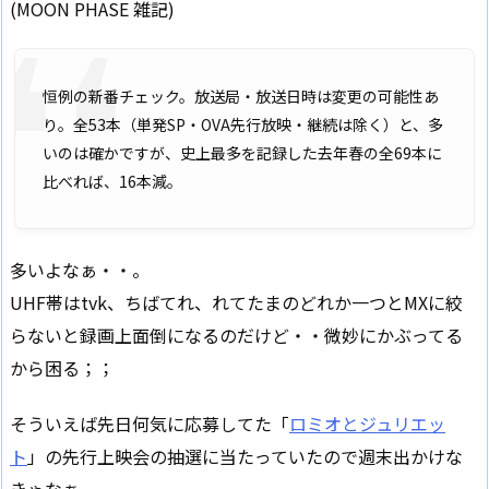
(MOON PHASE 雑記)
恒例の新番チェック。放送局・放送日時は変更の可能性あ
り。全53本（単発SP・OVA先行放映・継続は除く）と、多
いのは確かですが、史上最多を記録した去年春の全69本に
比べれば、16本減。
多いよなぁ・・。
UHF帯はtvk、ちばてれ、れてたまのどれか一つとMXに絞
らないと録画上面倒になるのだけど・・微妙にかぶってる
から困る；；
そういえば先日何気に応募してた「
ロミオとジュリエッ
ト
」の先行上映会の抽選に当たっていたので週末出かけな
きゃなぁ。