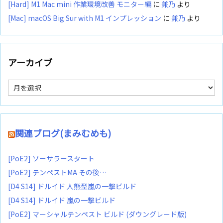
[Hard] M1 Mac mini 作業環境改善 モニター編
に
兼乃
より
[Mac] macOS Big Sur with M1 インプレッション
に
兼乃
より
アーカイブ
ア
ー
カ
イ
ブ
関連ブログ(まみむめも)
[PoE2] ソーサラースタート
[PoE2] テンペストMA その後…
[D4 S14] ドルイド 人熊型嵐の一撃ビルド
[D4 S14] ドルイド 嵐の一撃ビルド
[PoE2] マーシャルテンペスト ビルド (ダウングレード版)