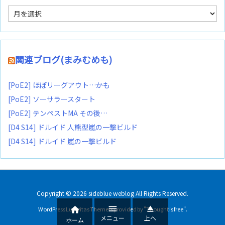
ア
ー
カ
イ
ブ
関連ブログ(まみむめも)
[PoE2] ほぼリーグアウト…かも
[PoE2] ソーサラースタート
[PoE2] テンペストMA その後…
[D4 S14] ドルイド 人熊型嵐の一撃ビルド
[D4 S14] ドルイド 嵐の一撃ビルド
Copyright ©
2026
sideblue weblog
All Rights Reserved.



WordPress Luxeritas Theme is provided by "
Thought is free
".
メニュー
上へ
ホーム