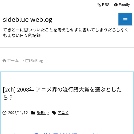

Feedly
RSS
sideblue weblog

てきとーに思いついたことを考えもせずに書いてしまうだらしなく

も切ない日々的記録
メニュ

サイド
ホーム
>
ReBlog



前へ

次へ
[2ch] 2008年 アニメ界の流行語大賞を選ぶとした

ら？
検索
2008/11/12
ReBlog
アニメ


