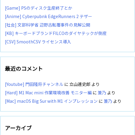
[Game] PSのディスク生産終了とか
[Anime] Cyberpubnk EdgeRunners 2 テザー
[社会] 文部科学省 辺野古転覆事件の見解公開
[KB] キーボードブランドFILCOのダイヤテックが倒産
[CSV] SmoothCSV ライセンス導入
最近のコメント
[Youtube] 門田隆将チャンネル
に
立山連史郎
より
[Hard] M1 Mac mini 作業環境改善 モニター編
に
兼乃
より
[Mac] macOS Big Sur with M1 インプレッション
に
兼乃
より
アーカイブ