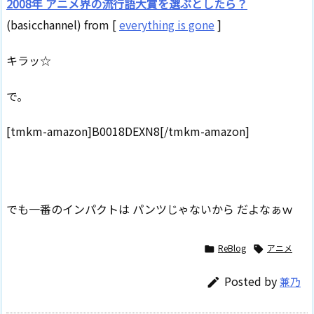
2008年 アニメ界の流行語大賞を選ぶとしたら？
(basicchannel) from [
everything is gone
]
キラッ☆
で。
[tmkm-amazon]B0018DEXN8[/tmkm-amazon]
でも一番のインパクトは パンツじゃないから だよなぁｗ
ReBlog
アニメ


Posted by
兼乃
