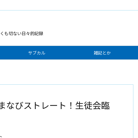
くも切ない日々的記録
サブカル
雑記とか
あ まなびストレート！生徒会臨
ト