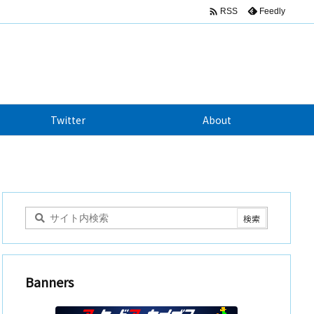

Feedly
RSS
Twitter
About
Banners