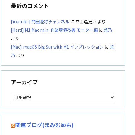
最近のコメント
[Youtube] 門田隆将チャンネル
に
立山連史郎
より
[Hard] M1 Mac mini 作業環境改善 モニター編
に
兼乃
より
[Mac] macOS Big Sur with M1 インプレッション
に
兼
乃
より
アーカイブ
ア
ー
カ
イ
ブ
関連ブログ(まみむめも)