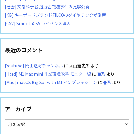
[社会] 文部科学省 辺野古転覆事件の見解公開
[KB] キーボードブランドFILCOのダイヤテックが倒産
[CSV] SmoothCSV ライセンス導入
最近のコメント
[Youtube] 門田隆将チャンネル
に
立山連史郎
より
[Hard] M1 Mac mini 作業環境改善 モニター編
に
兼乃
より
[Mac] macOS Big Sur with M1 インプレッション
に
兼乃
より
アーカイブ
ア
ー