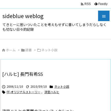

Feedly
RSS
sideblue weblog

てきとーに思いついたことを考えもせずに書いてしまうだらしなく

も切ない日々的記録
メニュ

サイド
ホーム
>
読書
>
ネット小説




前へ

次へ
[ハルヒ] 長門有希SS

検索
2006/11/10
2010/09/10
ネット小説



FF-オリジナルストーリー
,
涼宮ハルヒ
