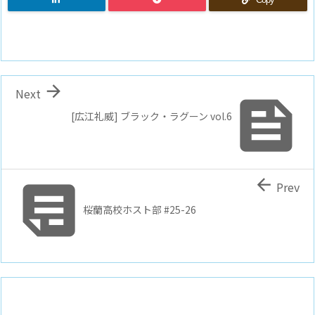

Next

[広江礼威] ブラック・ラグーン vol.6


Prev
桜蘭高校ホスト部 #25-26