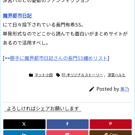
涼宮ハルヒの憂鬱のファンフィクション
魔界都市日記
にて日々投下されている長門有希SS。
単発形式なのでどこから読んでも面白いがまとめサイトが
あるので活用すべし。
[>>
勝手に魔界都市日記さんの長門SS纏めリスト
]
ネット小説
FF-オリジナルストーリー
,
涼宮ハルヒ


Posted by
兼乃

よろしければシェアお願いします
Copy