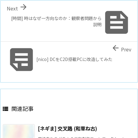

Next

[時間] 時はなぜ一方向なのか：観察者問題から
説明


Prev
[nico] DCをC2D搭載PCに改造してみた
関連記事

[ネギま] 交叉路 (和草ね古)