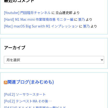
最近のコメント
[Youtube] 門田隆将チャンネル
に
立山連史郎
より
[Hard] M1 Mac mini 作業環境改善 モニター編
に
兼乃
より
[Mac] macOS Big Sur with M1 インプレッション
に
兼乃
より
アーカイブ
ア
ー
カ
イ
ブ
関連ブログ(まみむめも)
[PoE2] ソーサラースタート
[PoE2] テンペストMA その後…
[D4 S14] ドルイド 人熊型嵐の一撃ビルド