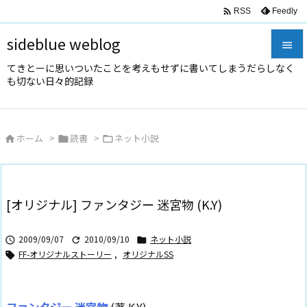

Feedly
RSS
sideblue weblog

てきとーに思いついたことを考えもせずに書いてしまうだらしなく

も切ない日々的記録
メニュ

サイド
ホーム
>
読書
>
ネット小説




前へ

次へ
[オリジナル] ファンタジー 迷宮物 (K.Y)

検索
2009/09/07
2010/09/10
ネット小説



FF-オリジナルストーリー
,
オリジナルSS
