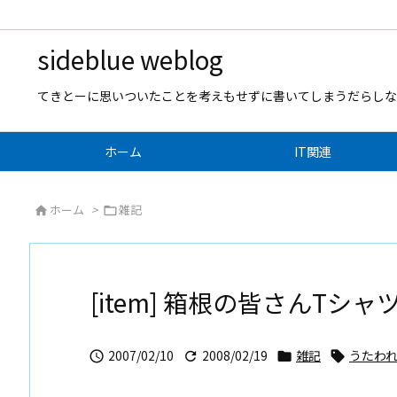
sideblue weblog
てきとーに思いついたことを考えもせずに書いてしまうだらしな
ホーム
IT関連
ホーム
>
雑記


[item] 箱根の皆さんTシャ
2007/02/10
2008/02/19
雑記
うたわ



