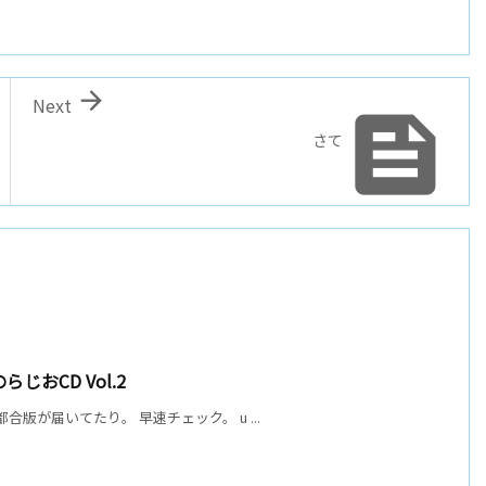

Next

さて
じおCD Vol.2
合版が届いてたり。 早速チェック。 u ...