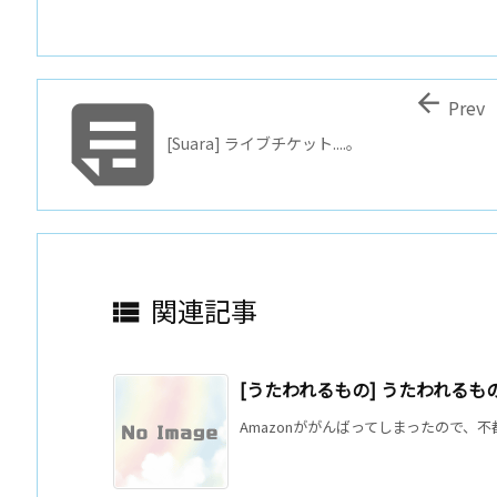


Prev
[Suara] ライブチケット....。
関連記事

[うたわれるもの] うたわれるものら
Amazonががんばってしまったので、不都