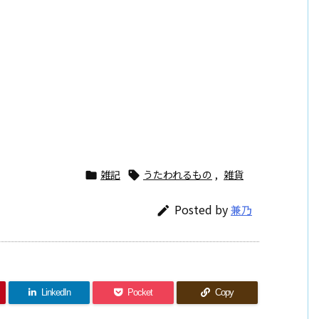
雑記
うたわれるもの
,
雑貨


Posted by
兼乃

LinkedIn
Pocket
Copy