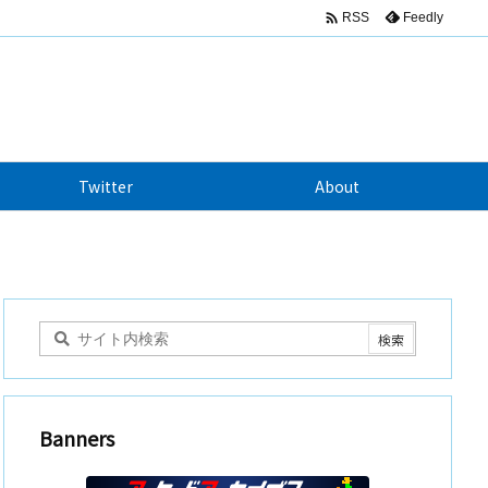

Feedly
RSS
Twitter
About
Banners