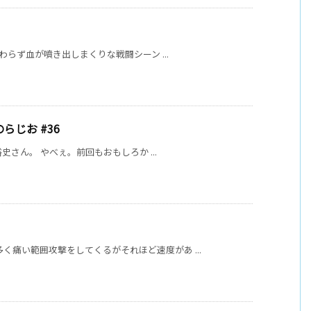
変わらず血が噴き出しまくりな戦闘シーン ...
らじお #36
裕史さん。 やべぇ。前回もおもしろか ...
く痛い範囲攻撃をしてくるがそれほど速度があ ...