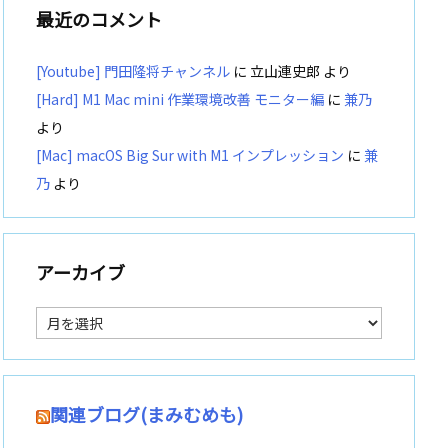
最近のコメント
[Youtube] 門田隆将チャンネル
に
立山連史郎
より
[Hard] M1 Mac mini 作業環境改善 モニター編
に
兼乃
より
[Mac] macOS Big Sur with M1 インプレッション
に
兼
乃
より
アーカイブ
ア
ー
カ
イ
ブ
関連ブログ(まみむめも)