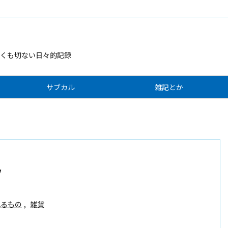
くも切ない日々的記録
サブカル
雑記とか
ツ
れるもの
,
雑貨