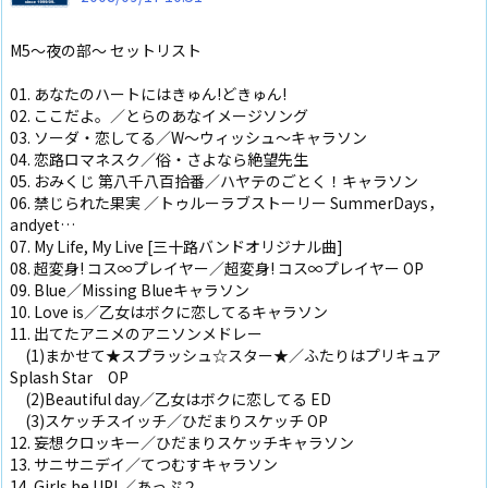
M5～夜の部～ セットリスト
01. あなたのハートにはきゅん!どきゅん!
02. ここだよ。／とらのあなイメージソング
03. ソーダ・恋してる／W～ウィッシュ～キャラソン
04. 恋路ロマネスク／俗・さよなら絶望先生
05. おみくじ 第八千八百拾番／ハヤテのごとく！キャラソン
06. 禁じられた果実 ／トゥルーラブストーリー SummerDays，
andyet…
07. My Life, My Live [三十路バンドオリジナル曲]
08. 超変身! コス∞プレイヤー／超変身! コス∞プレイヤー OP
09. Blue／Missing Blueキャラソン
10. Love is／乙女はボクに恋してるキャラソン
11. 出てたアニメのアニソンメドレー
(1)まかせて★スプラッシュ☆スター★／ふたりはプリキュア
Splash Star OP
(2)Beautiful day／乙女はボクに恋してる ED
(3)スケッチスイッチ／ひだまりスケッチ OP
12. 妄想クロッキー／ひだまりスケッチキャラソン
13. サニサニデイ／てつむすキャラソン
14. Girls be UP! ／あっぷ２