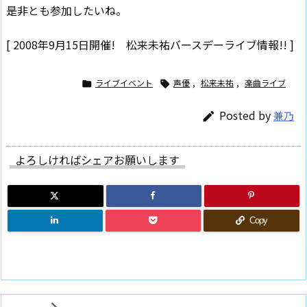
是非とも参加したいね。
[ 2008年9月15日開催! 松来未祐バースデーライブ情報!! ]
ライブイベント
声優
,
松来未祐
,
楽曲ライブ


Posted by
兼乃

よろしければシェアお願いします
Copy