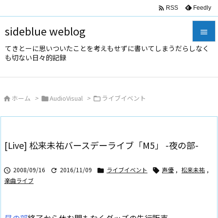

Feedly
RSS
sideblue weblog

てきとーに思いついたことを考えもせずに書いてしまうだらしなく

も切ない日々的記録
メニュ

サイド
ホーム
>
AudioVisual
>
ライブイベント




前へ

次へ
[Live] 松来未祐バースデーライブ「M5」 -夜の部-

検索
2008/09/16
2016/11/09
ライブイベント
声優
,
松来未祐
,




楽曲ライブ