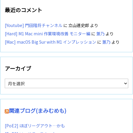
最近のコメント
[Youtube] 門田隆将チャンネル
に
立山連史郎
より
[Hard] M1 Mac mini 作業環境改善 モニター編
に
兼乃
より
[Mac] macOS Big Sur with M1 インプレッション
に
兼乃
より
アーカイブ
ア
ー
カ
イ
ブ
関連ブログ(まみむめも)
[PoE2] ほぼリーグアウト…かも