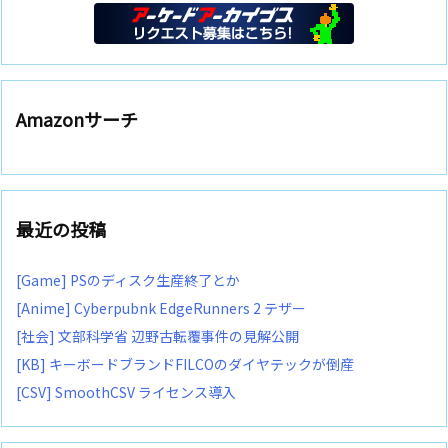
Amazonサーチ
最近の投稿
[Game] PSのディスク生産終了とか
[Anime] Cyberpubnk EdgeRunners 2 テザー
[社会] 文部科学省 辺野古転覆事件の見解公開
[KB] キーボードブランドFILCOのダイヤテックが倒産
[CSV] SmoothCSV ライセンス導入