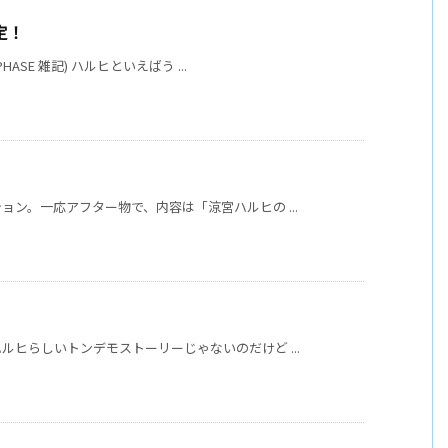
定！
ASE 雑記) ハルヒといえばう ...
ン。一応アフター物で、内容は「涼宮ハルヒの ...
ヒらしいトンデモストーリーじゃないのだけど ...