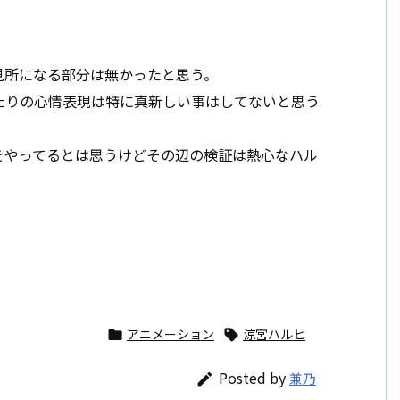
見所になる部分は無かったと思う。
たりの心情表現は特に真新しい事はしてないと思う
をやってるとは思うけどその辺の検証は熱心なハル
アニメーション
涼宮ハルヒ


Posted by
兼乃
