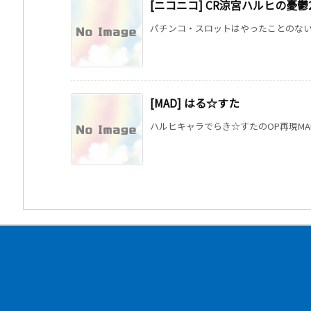
[ニコニコ] CR涼宮ハルヒの憂鬱2
パチンコ・スロットはやったことのない人で
[MAD] はる☆すた
ハルヒキャラでらき☆すたのOP再現MAD。