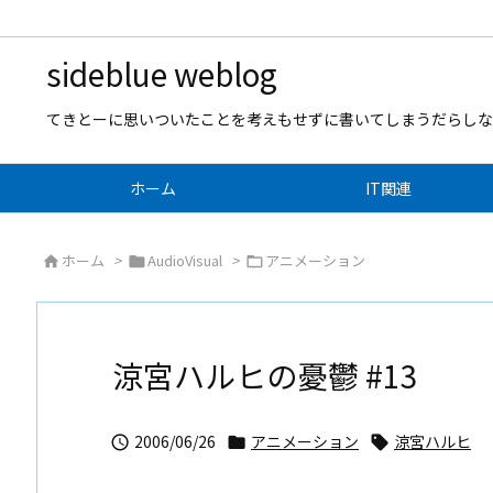
sideblue weblog
てきとーに思いついたことを考えもせずに書いてしまうだらしな
ホーム
IT関連
ホーム
>
AudioVisual
>
アニメーション



涼宮ハルヒの憂鬱 #13
2006/06/26
アニメーション
涼宮ハルヒ


