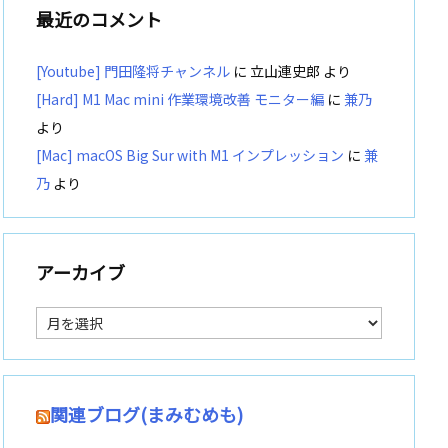
最近のコメント
[Youtube] 門田隆将チャンネル
に
立山連史郎
より
[Hard] M1 Mac mini 作業環境改善 モニター編
に
兼乃
より
[Mac] macOS Big Sur with M1 インプレッション
に
兼
乃
より
アーカイブ
ア
ー
カ
イ
ブ
関連ブログ(まみむめも)