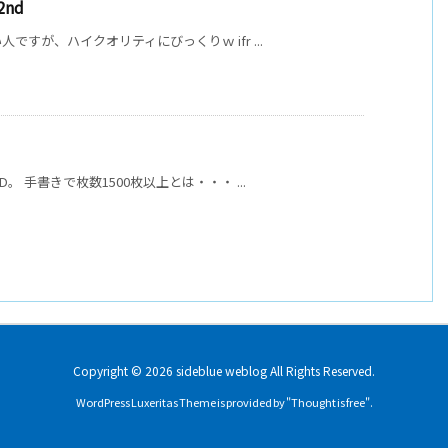
nd
すが、ハイクオリティにびっくりｗ ifr ...
 手書きで枚数1500枚以上とは・・・ ...
Copyright ©
2026
sideblue weblog
All Rights Reserved.
WordPress Luxeritas Theme is provided by "
Thought is free
".