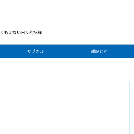
くも切ない日々的記録
サブカル
雑記とか