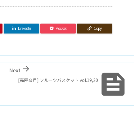
LinkedIn
Pocket
Copy

Next

[高屋奈月] フルーツバスケット vol.19,20