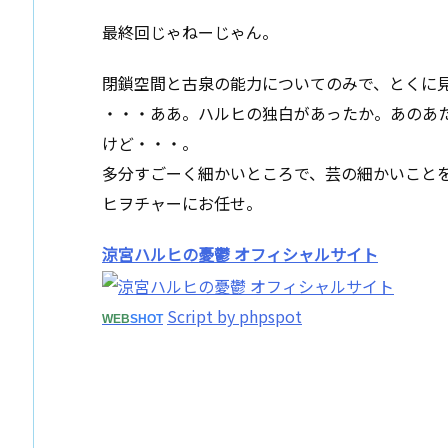
最終回じゃねーじゃん。
閉鎖空間と古泉の能力についてのみで、とくに
・・・ああ。ハルヒの独白があったか。あのあ
けど・・・。
多分すごーく細かいところで、芸の細かいこと
ヒヲチャーにお任せ。
涼宮ハルヒの憂鬱 オフィシャルサイト
Script by phpspot
WEB
SHOT