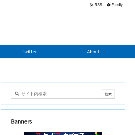

Feedly
RSS
Twitter
About
Banners