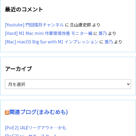
最近のコメント
[Youtube] 門田隆将チャンネル
に
立山連史郎
より
[Hard] M1 Mac mini 作業環境改善 モニター編
に
兼乃
より
[Mac] macOS Big Sur with M1 インプレッション
に
兼乃
より
アーカイブ
ア
ー
カ
イ
ブ
関連ブログ(まみむめも)
[PoE2] ほぼリーグアウト…かも
[PoE2] ソーサラースタート