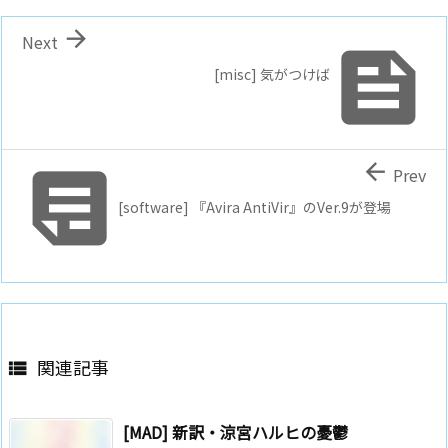

Next

[misc] 気がつけば


Prev
[software] 『Avira AntiVir』のVer.9が登場
関連記事

[MAD] 新訳・涼宮ハルヒの憂鬱