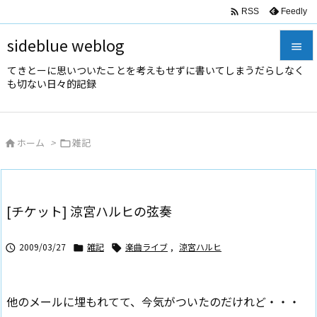

Feedly
RSS
sideblue weblog

てきとーに思いついたことを考えもせずに書いてしまうだらしなく

も切ない日々的記録
メニュ

サイド
ホーム
>
雑記



前へ

次へ
[チケット] 涼宮ハルヒの弦奏

検索
2009/03/27
雑記
楽曲ライブ
,
涼宮ハルヒ



他のメールに埋もれてて、今気がついたのだけれど・・・