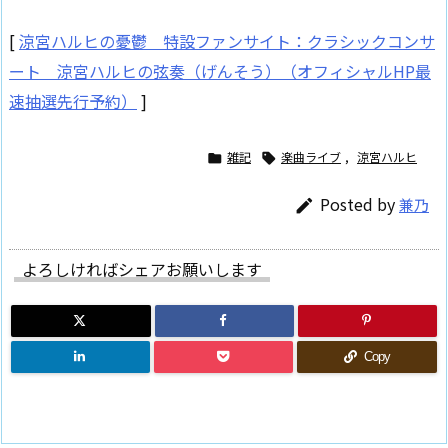
[
涼宮ハルヒの憂鬱 特設ファンサイト：クラシックコンサ
ート 涼宮ハルヒの弦奏（げんそう）（オフィシャルHP最
速抽選先行予約）
]
雑記
楽曲ライブ
,
涼宮ハルヒ


Posted by
兼乃

よろしければシェアお願いします
Copy