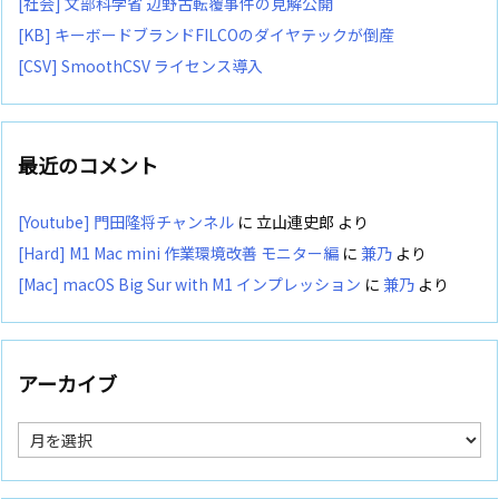
[社会] 文部科学省 辺野古転覆事件の見解公開
[KB] キーボードブランドFILCOのダイヤテックが倒産
[CSV] SmoothCSV ライセンス導入
最近のコメント
[Youtube] 門田隆将チャンネル
に
立山連史郎
より
[Hard] M1 Mac mini 作業環境改善 モニター編
に
兼乃
より
[Mac] macOS Big Sur with M1 インプレッション
に
兼乃
より
アーカイブ
ア
ー
カ