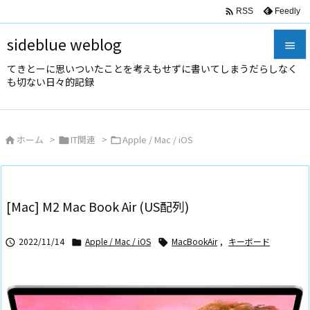

Feedly
RSS
sideblue weblog

てきとーに思いついたことを考えもせずに書いてしまうだらしなく

も切ない日々的記録
メニュ

サイド
ホーム
>
IT関連
>
Apple / Mac / iOS




前へ

次へ
[Mac] M2 Mac Book Air (US配列)

検索
2022/11/14
Apple / Mac / iOS
MacBookAir
,
キーボード


