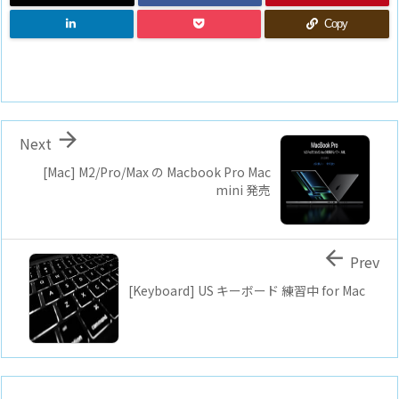
Copy

Next
[Mac] M2/Pro/Max の Macbook Pro Mac
mini 発売

Prev
[Keyboard] US キーボード 練習中 for Mac