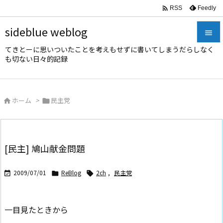

Feedly
RSS
sideblue weblog

てきとーに思いついたことを考えもせずに書いてしまうだらしなく

も切ない日々的記録
メニュ

サイド
ホーム
>
民主党



前へ

次へ
[民主] 鳩山献金問題

検索
2009/07/01
ReBlog
2ch
,
民主党



一目見たときから