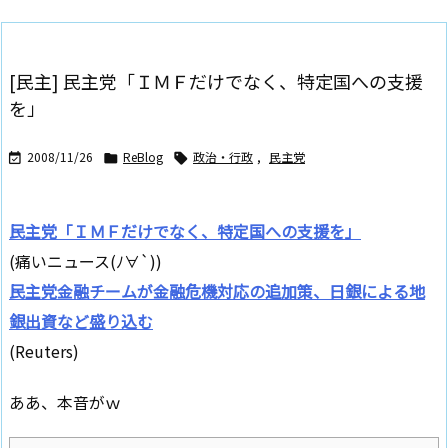
[民主] 民主党「ＩＭＦだけでなく、特定国への支援
を」
2008/11/26
ReBlog
政治・行政
,
民主党



民主党「ＩＭＦだけでなく、特定国への支援を」
(痛いニュース(ﾉ∀`))
民主党金融チームが金融危機対応の追加策、日銀による地
銀出資など盛り込む
(Reuters)
ああ、本音がｗ