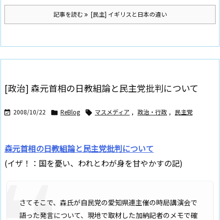
記事を読む
[民主] イギリスと日本の違い
[政治] 森元首相の日教組論と民主党批判について
2008/10/22
ReBlog
マスメディア
,
政治・行政
,
民主党



森元首相の日教組論と民主党批判について
(イザ！：国を憂い、われとわが身を甘やかすの記)
さてそこで、森氏が自民党の愛知県連主催の時局講演会で
語った発言について、現地で取材した加納記者のメモで確