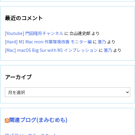
最近のコメント
[Youtube] 門田隆将チャンネル
に
立山連史郎
より
[Hard] M1 Mac mini 作業環境改善 モニター編
に
兼乃
より
[Mac] macOS Big Sur with M1 インプレッション
に
兼乃
より
アーカイブ
ア
ー
カ
イ
ブ
関連ブログ(まみむめも)