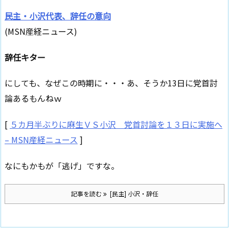
民主・小沢代表、辞任の意向
(MSN産経ニュース)
辞任キター
にしても、なぜこの時期に・・・あ、そうか13日に党首討
論あるもんねｗ
[
５カ月半ぶりに麻生ＶＳ小沢 党首討論を１３日に実施へ
– MSN産経ニュース
]
なにもかもが「逃げ」ですな。
記事を読む
[民主] 小沢・辞任