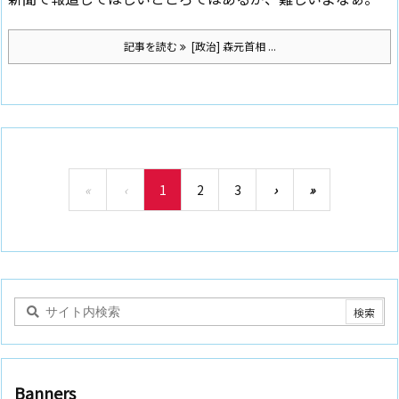
記事を読む
[政治] 森元首相 ...
«
‹
1
2
3
›
»
Banners