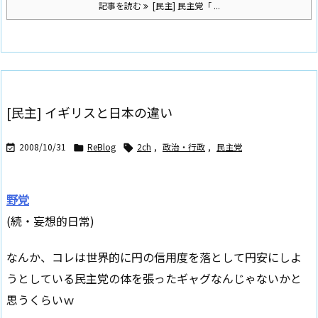
記事を読む
[民主] 民主党「 ...
[民主] イギリスと日本の違い
2008/10/31
ReBlog
2ch
,
政治・行政
,
民主党



野党
(続・妄想的日常)
なんか、コレは世界的に円の信用度を落として円安にしよ
うとしている民主党の体を張ったギャグなんじゃないかと
思うくらいｗ