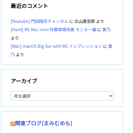
最近のコメント
[Youtube] 門田隆将チャンネル
に
立山連史郎
より
[Hard] M1 Mac mini 作業環境改善 モニター編
に
兼乃
より
[Mac] macOS Big Sur with M1 インプレッション
に
兼
乃
より
アーカイブ
ア
ー
カ
イ
ブ
関連ブログ(まみむめも)