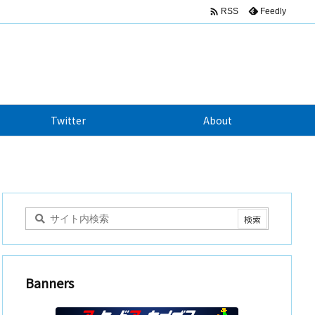

Feedly
RSS
Twitter
About
Banners