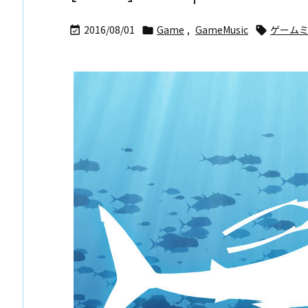
2016/08/01
Game
,
GameMusic
ゲーム


