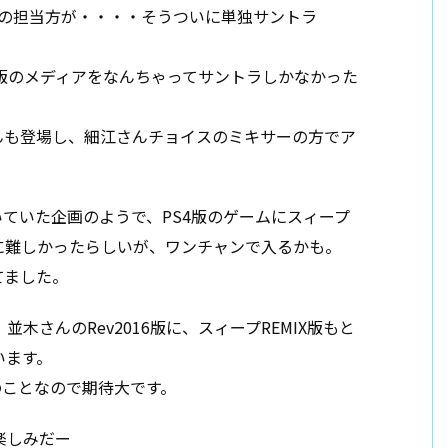
プの担当方が・・・・そうついに単独サントラ
S版のメディアをなんちゃってサントラしかなかった
んも登場し、細江さんチョイスのミキサーの方でア
いていた企画のようで、PS4版のゲームにスィープ
に難しかったらしいが、ワンチャンで入るかも。
てました。
木さんのRev2016版に、スィープREMIX版もと
います。
のことなので期待大です。
楽しみだー