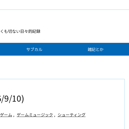
くも切ない日々的記録
サブカル
雑記とか
9/10)
ドゲーム
,
ゲームミュージック
,
シューティング