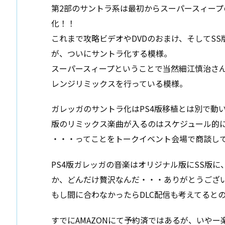
第2部のサントラ系は最初からスーパースィー
化！！
これまで攻略ビデオやDVDのおまけ、そしてS
が、ついにサントラ化する模様。
スーパースィープということで当然細江慎治さ
レンジリミックスを行っている模様。
ガレッガのサントラ化はPS4版移植とは別で動
版のリミックス楽曲が入るのはスケジュール的
・・・ってことをトークイベント会場で商談し
PS4版ガレッガの音楽はオリジナル版にSS版に、並
か、どんだけ贅沢なんだ・・・ありがとうござ
もし間に合わなかったらDLC配信も考えてると
すでにAMAZONにて予約済ではあるが、いやー