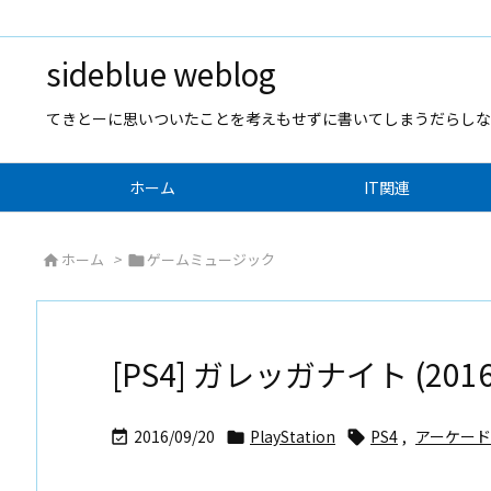
sideblue weblog
てきとーに思いついたことを考えもせずに書いてしまうだらしな
ホーム
IT関連
ホーム
>
ゲームミュージック


[PS4] ガレッガナイト (2016/
2016/09/20
PlayStation
PS4
,
アーケー


