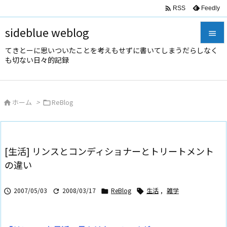

Feedly
RSS
sideblue weblog

てきとーに思いついたことを考えもせずに書いてしまうだらしなく

も切ない日々的記録
メニュ

サイド
ホーム
>
ReBlog



前へ

次へ
[生活] リンスとコンディショナーとトリートメント

の違い
検索
2007/05/03
2008/03/17
ReBlog
生活
,
雑学



