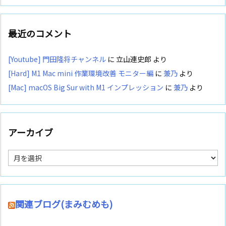
最近のコメント
[Youtube] 門田隆将チャンネル
に
立山連史郎
より
[Hard] M1 Mac mini 作業環境改善 モニター編
に
兼乃
より
[Mac] macOS Big Sur with M1 インプレッション
に
兼乃
より
アーカイブ
ア
ー
カ
イ
ブ
関連ブログ(まみむめも)