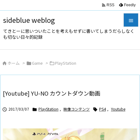

Feedly
RSS
sideblue weblog

てきとーに思いついたことを考えもせずに書いてしまうだらしなく

も切ない日々的記録
メニュ

サイド
ホーム
>
Game
>
PlayStation




前へ

次へ
[Youtube] YU-NO カウントダウン動画

検索
2017/03/07
PlayStation
,
映像コンテンツ
PS4
,
Youtube


