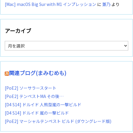
[Mac] macOS Big Sur with M1 インプレッション
に
兼乃
より
アーカイブ
ア
ー
カ
イ
ブ
関連ブログ(まみむめも)
[PoE2] ソーサラースタート
[PoE2] テンペストMA その後…
[D4 S14] ドルイド 人熊型嵐の一撃ビルド
[D4 S14] ドルイド 嵐の一撃ビルド
[PoE2] マーシャルテンペスト ビルド (ダウングレード版)