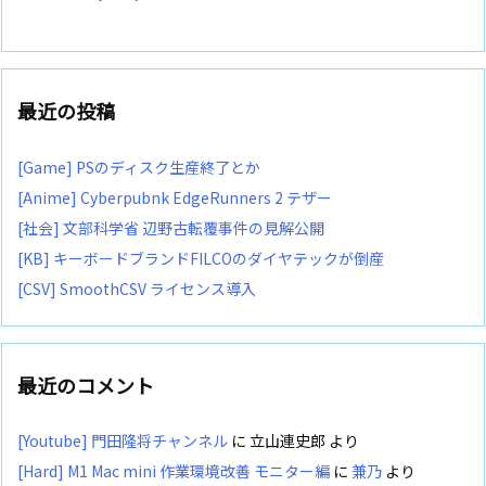
最近の投稿
[Game] PSのディスク生産終了とか
[Anime] Cyberpubnk EdgeRunners 2 テザー
[社会] 文部科学省 辺野古転覆事件の見解公開
[KB] キーボードブランドFILCOのダイヤテックが倒産
[CSV] SmoothCSV ライセンス導入
最近のコメント
[Youtube] 門田隆将チャンネル
に
立山連史郎
より
[Hard] M1 Mac mini 作業環境改善 モニター編
に
兼乃
より