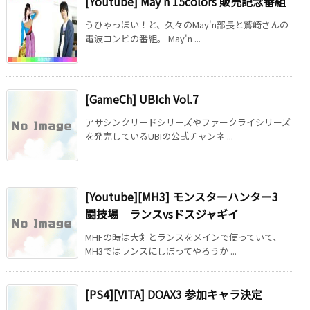
[Youtube] May’n 15colors 販売記念番組
うひゃっほい！と、久々のMay'n部長と鷲崎さんの
電波コンビの番組。 May'n ...
[GameCh] UBIch Vol.7
アサシンクリードシリーズやファークライシリーズ
を発売しているUBIの公式チャンネ ...
[Youtube][MH3] モンスターハンター3
闘技場 ランスvsドスジャギイ
MHFの時は大剣とランスをメインで使っていて、
MH3ではランスにしぼってやろうか ...
[PS4][VITA] DOAX3 参加キャラ決定