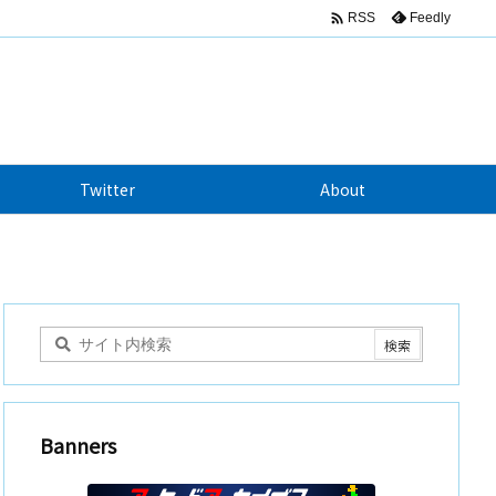

Feedly
RSS
Twitter
About
Banners