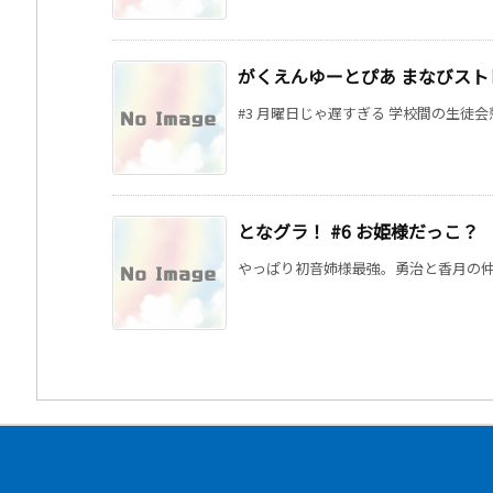
がくえんゆーとぴあ まなびストレ
#3 月曜日じゃ遅すぎる 学校間の生徒会
となグラ！ #6 お姫様だっこ？
やっぱり初音姉様最強。勇治と香月の仲直