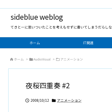
sideblue weblog
てきとーに思いついたことを考えもせずに書いてしまうだらしな
ホーム
IT関連
ホーム
>
AudioVisual
>
アニメーション



夜桜四重奏 #2
2008/10/12
アニメーション

