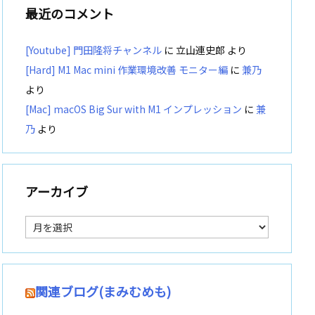
最近のコメント
[Youtube] 門田隆将チャンネル
に
立山連史郎
より
[Hard] M1 Mac mini 作業環境改善 モニター編
に
兼乃
より
[Mac] macOS Big Sur with M1 インプレッション
に
兼
乃
より
アーカイブ
ア
ー
カ
イ
ブ
関連ブログ(まみむめも)