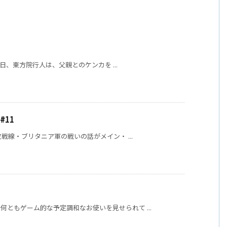
る日、東方院行人は、父親とのケンカを ...
#11
放戦線・ブリタニア軍の戦いの話がメイン・ ...
ともゲーム的な予定調和なお使いを見せられて ...