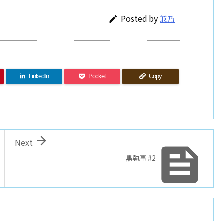
Posted by
兼乃

LinkedIn
Pocket
Copy

Next

黒執事 #2