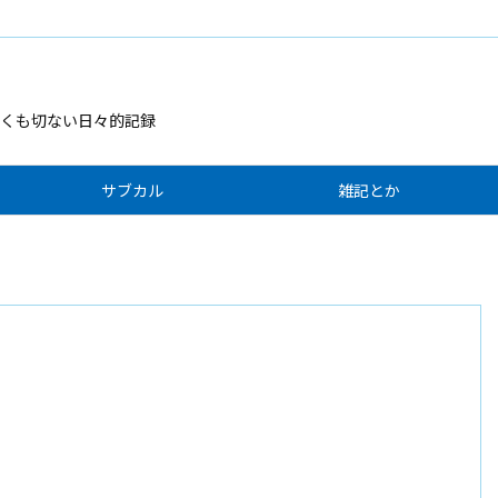
くも切ない日々的記録
サブカル
雑記とか