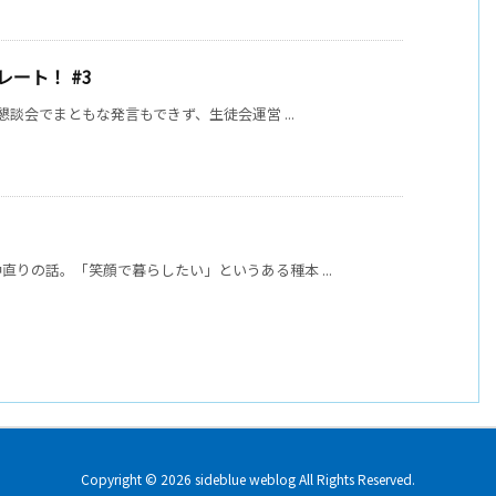
ート！ #3
懇談会でまともな発言もできず、生徒会運営 ...
りの話。「笑顔で暮らしたい」というある種本 ...
Copyright ©
2026
sideblue weblog
All Rights Reserved.